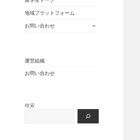
留学生トーク
ュ
を
開
ニ
ー
展
地域プラットフォーム
ュ
を
開
ー
展
サ
お問い合わせ
を
開
ブ
展
メ
開
ニ
ュ
ー
運営組織
を
お問い合わせ
展
開
検索