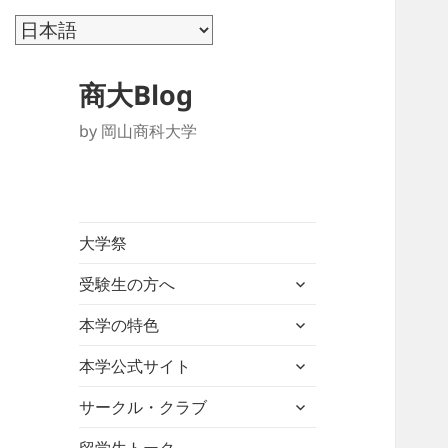
商大Blog
by 岡山商科大学
大学祭
サ
受験生の方へ
ブ
サ
メ
本学の特色
ブ
ニ
サ
メ
本学公式サイト
ュ
ブ
ニ
ー
サ
メ
サークル・クラブ
ュ
を
ブ
ニ
ー
展
メ