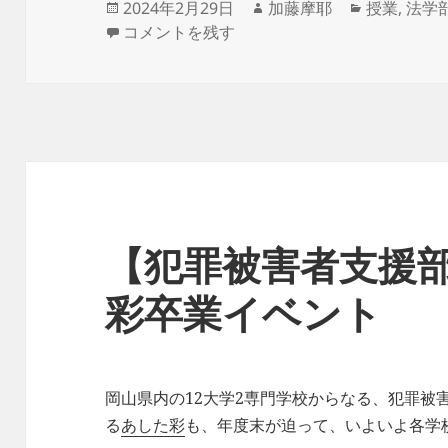
投
作
カ
2024年2月29日
加藤摩耶
授業
,
法学
稿
中学生向け啓発動画「みんなで選挙へ行こう
成
テ
コメントを残す
日:
者
ゴ
リ
ー
【犯罪被害者支援
彩卒業イベント
岡山県内の12大学2専門学校からなる、犯罪被
る
あした彩
も、年度末が迫って、いよいよ各学