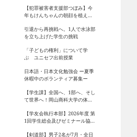
【犯罪被害者支援部つぼみ】今
年もけんちゃんの朝顔を植えま
した
引退から再挑戦へ。1人で水泳部
を立ち上げた学生の挑戦
「子どもの権利」について学
ぶ ユニセフ出前授業
日本語・日本文化勉強会 ー夏季
休暇中のボランティア募集ー
【学生課】全国へ、1部へ、そし
て世界へ！岡山商科大学の体育
会サークルが今、凄まじい大躍
【学友会執行本部】2026年度 第
動！
1回学生総会及びゼミナール協議
会、サークル部長会が開催され
【剣道部】男子2名が7月・全日
ました！