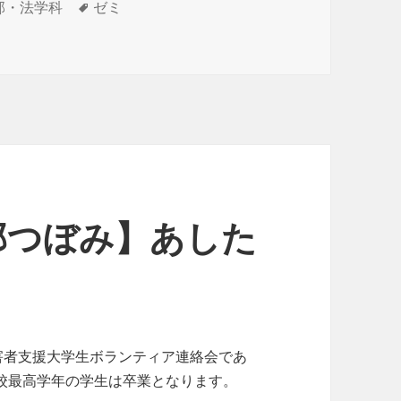
タ
部・法学科
ゼミ
！〜若い世代で作る国〜」を作成しました に
グ
部つぼみ】あした
害者支援大学生ボランティア連絡会であ
校最高学年の学生は卒業となります。