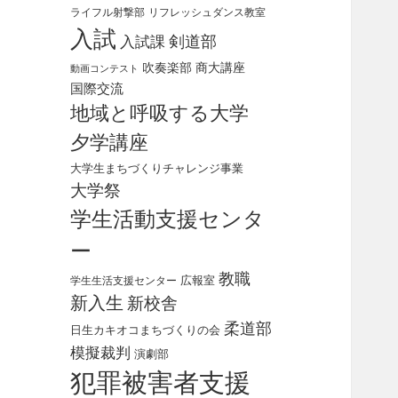
ライフル射撃部
リフレッシュダンス教室
入試
剣道部
入試課
吹奏楽部
商大講座
動画コンテスト
国際交流
地域と呼吸する大学
夕学講座
大学生まちづくりチャレンジ事業
大学祭
学生活動支援センタ
ー
教職
広報室
学生生活支援センター
新入生
新校舎
柔道部
日生カキオコまちづくりの会
模擬裁判
演劇部
犯罪被害者支援