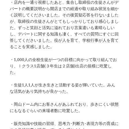
・店内を一通り視察したあと、集合し取締役の生徒さんがデ
パートの概要説明から開店までの経過や取り組み状況を細か
く説明してくださいました。その後質疑応答を行ないました
が、取締役の生徒さんがとてもしっかりしており感心しまし
た。ずっと笑顔と活気に溢れており言葉遣いも素晴らしい
し、デパートに関する知識も凄く、すべての質問にすぐに回
答してくださいました。役が人を育て、学校行事が人を育て
ることを実感しました。
・1,000人の全校生徒が一つの目標に向かって取り組んでお
り、Ⅰクラス1店舗(３年生は２店舗)出店の規模に吃驚し
た。
・生徒1人1人が生き生きと活動する姿が輝いていた。みん
な活気があり気持ちが良かった。
・岡山ドーム内にお客さんがあふれており、歩きにくい状態
にもなるぐらいの来場者数に吃驚した。
・販売知識や技能の習得、思考力･判断力･表現力等の育成に