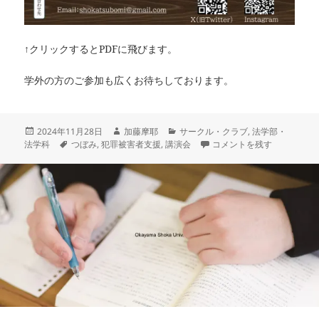
↑クリックするとPDFに飛びます。
学外の方のご参加も広くお待ちしております。
投
作
カ
2024年11月28日
加藤摩耶
サークル・クラブ
,
法学部・
稿
タ
成
テ
【犯罪被害者支援部つぼみ
法学科
つぼみ
,
犯罪被害者支援
,
講演会
コメントを残す
日:
グ
者
ゴ
リ
ー