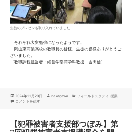
生徒のプレゼンも取り入れていました
それぞれ大変勉強になったようです。
岡山東商業高校の教職員の皆様、生徒の皆様ありがとうご
ざいました。
（教職課程担当者：経営学部商学科教授 吉田信）
投
作
カ
2024年11月20日
nakagawa
フィールドスタディ
,
授業
稿
教職フィールドスタディ｢岡山東商業高校で授業見学をしました｣ に
成
テ
コメントを残す
日:
者
ゴ
リ
ー
【犯罪被害者支援部つぼみ】第