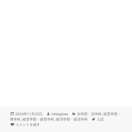
投
作
カ
2024年11月25日
nakagawa
法学部・法学科
,
経営学部・
稿
成
テ
タ
商学科
,
経営学部・経営学科
,
経済学部・経済学科
入試
日:
一般公募制推薦入試後期出願受付開始 に
者
ゴ
グ
コメントを残す
リ