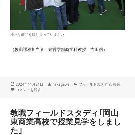
様々な商品を取り扱っていました
（教職課程担当者：経営学部商学科教授 吉田信）
投
作
カ
2024年11月21日
nakagawa
フィールドスタディ
,
授業
稿
教職フィールドスタディ｢東商デパート｣視察 に
成
テ
コメントを残す
日:
者
ゴ
リ
ー
教職フィールドスタディ｢岡山
東商業高校で授業見学をしまし
た｣