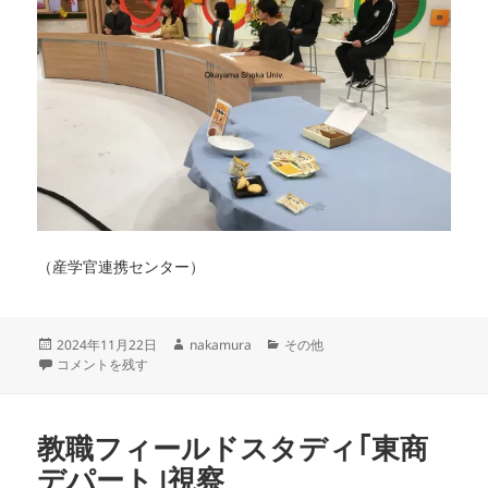
（産学官連携センター）
投
作
カ
2024年11月22日
nakamura
その他
稿
コープ産直こめたまごと生協牛乳の「たまーじゅ」 に
成
テ
コメントを残す
日:
者
ゴ
リ
ー
教職フィールドスタディ｢東商
デパート｣視察