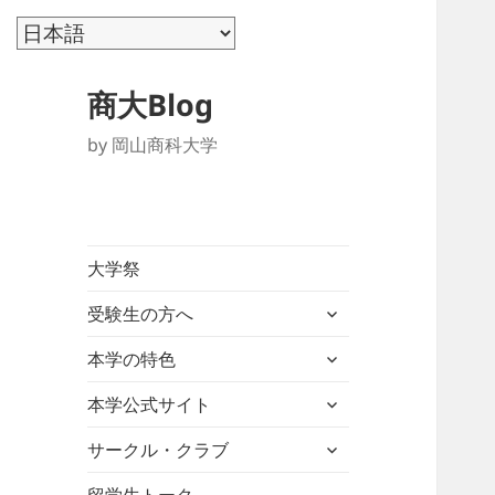
商大Blog
by 岡山商科大学
大学祭
サ
受験生の方へ
ブ
サ
メ
本学の特色
ブ
ニ
サ
メ
本学公式サイト
ュ
ブ
ニ
ー
サ
メ
サークル・クラブ
ュ
を
ブ
ニ
ー
展
メ