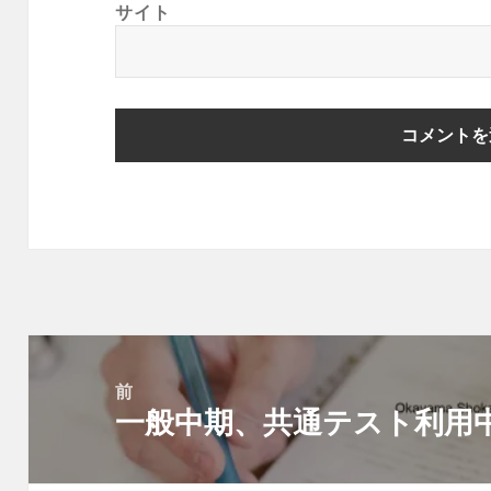
サイト
投
稿
前
ナ
一般中期、共通テスト利用
前
ビ
の
ゲ
投
ー