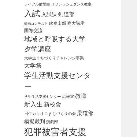
ライフル射撃部
リフレッシュダンス教室
入試
剣道部
入試課
吹奏楽部
商大講座
動画コンテスト
国際交流
地域と呼吸する大学
夕学講座
大学生まちづくりチャレンジ事業
大学祭
学生活動支援センタ
ー
教職
広報室
学生生活支援センター
新入生
新校舎
柔道部
日生カキオコまちづくりの会
模擬裁判
演劇部
犯罪被害者支援