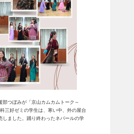
援部つぼみが「京山カムカムトーク～
学科三好ゼミの学生は、寒い中、外の屋台
売しました。踊り終わったネパールの学
。