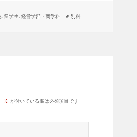
タ
色
,
留学生
,
経営学部・商学科
別科
グ
。
※
が付いている欄は必須項目です