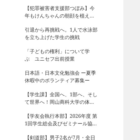
【犯罪被害者支援部つぼみ】今
年もけんちゃんの朝顔を植えま
した
引退から再挑戦へ。1人で水泳部
を立ち上げた学生の挑戦
「子どもの権利」について学
ぶ ユニセフ出前授業
日本語・日本文化勉強会 ー夏季
休暇中のボランティア募集ー
【学生課】全国へ、1部へ、そし
て世界へ！岡山商科大学の体育
会サークルが今、凄まじい大躍
【学友会執行本部】2026年度 第
動！
1回学生総会及びゼミナール協議
会、サークル部長会が開催され
【剣道部】男子2名が7月・全日
ました！