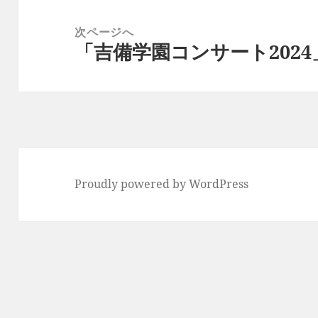
稿:
シ
ョ
次ページへ
ン
「吉備学園コンサート202
次
の
投
稿:
Proudly powered by WordPress