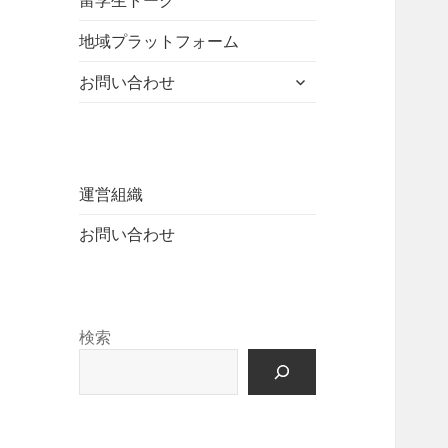
留学生トーク
ュ
を
開
ニ
ー
展
地域プラットフォーム
ュ
を
開
ー
展
サ
お問い合わせ
を
開
ブ
展
メ
開
ニ
ュ
ー
運営組織
を
お問い合わせ
展
開
検索