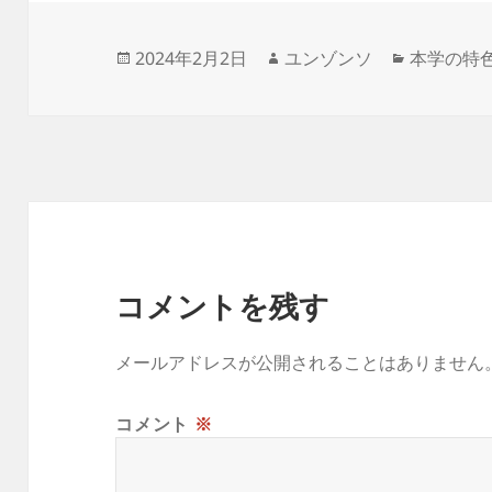
投
作
カ
2024年2月2日
ユンゾンソ
本学の特
稿
成
テ
日:
者
ゴ
リ
ー
コメントを残す
メールアドレスが公開されることはありません
コメント
※