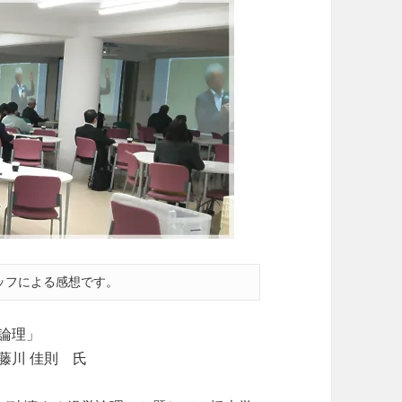
ッフによる感想です。
論理」
藤川 佳則 氏