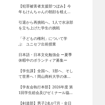
【犯罪被害者支援部つぼみ】今
年もけんちゃんの朝顔を植えま
した
引退から再挑戦へ。1人で水泳部
を立ち上げた学生の挑戦
「子どもの権利」について学
ぶ ユニセフ出前授業
日本語・日本文化勉強会 ー夏季
休暇中のボランティア募集ー
【学生課】全国へ、1部へ、そし
て世界へ！岡山商科大学の体育
会サークルが今、凄まじい大躍
【学友会執行本部】2026年度 第
動！
1回学生総会及びゼミナール協議
会、サークル部長会が開催され
【剣道部】男子2名が7月・全日
ました！