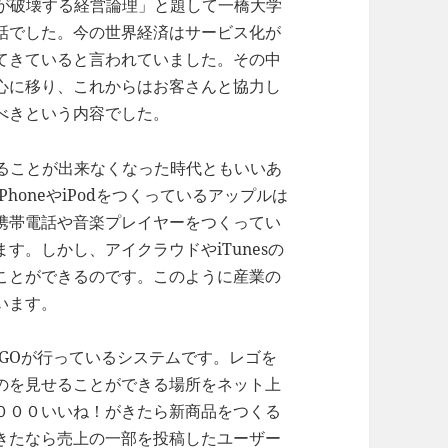
が破壊する経営論理」と題して一橋大学
話でした。今の世界経済はサービス化が
てきていると言われていました。その中
心に移り、これからはお客さんと協力し
べきという内容でした。
ることが出来なくなった時代ともいいあ
honeやiPodをつくっているアップルは
携帯電話や音楽プレイヤーをつくってい
す。しかし、アイクラウドやiTunesの
ことができるのです。このように産業の
います。
GOが行っているシステムです。レゴを
のを見せることができる場所をネット上
０００いいね！がきたら新商品をつくる
きたなら売上の一部を投稿したユーザー