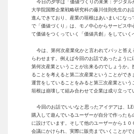
今日の夕学は「価値づくりの未来：デジタル
大学院国際企業戦略研究科の藤川佳則先生のお
進んできており、産業の垣根はあいまいになっ
で「価値づくり」は、モノ中心からサービス中
て価値をつくっていく「価値共創」をしていく
今は、第何次産業化かと言われてパッと答え
らわせます。例えば今回のお話であったようにiP
第何次産業ということが出来るのでしょうか。
ることを考えると第二次産業ということができま
運営をしていることをみると第三次産業という
垣根は崩壊して組み合わせて企業は成り立って
今回のお話でいいなと思ったアイデアは、LE
購入して遊んでいるユーザーが自分で作ったも
に設けています。そして他のユーザーから１０
会議にかけられ、実際に販売までいくことがで