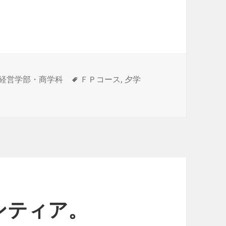
タ
経営学部・商学科
ＦＰコース
,
夕学
座 に
グ
ンティア。