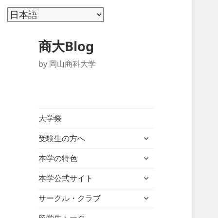
商大Blog
by 岡山商科大学
大学祭
サ
受験生の方へ
ブ
サ
メ
本学の特色
ブ
ニ
サ
メ
本学公式サイト
ュ
ブ
ニ
ー
サ
メ
サークル・クラブ
ュ
を
ブ
ニ
ー
展
メ