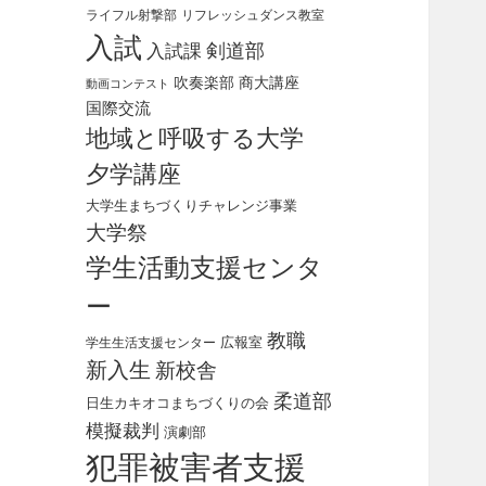
ライフル射撃部
リフレッシュダンス教室
入試
剣道部
入試課
吹奏楽部
商大講座
動画コンテスト
国際交流
地域と呼吸する大学
夕学講座
大学生まちづくりチャレンジ事業
大学祭
学生活動支援センタ
ー
教職
広報室
学生生活支援センター
新入生
新校舎
柔道部
日生カキオコまちづくりの会
模擬裁判
演劇部
犯罪被害者支援