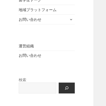
留学生トーク
ュ
を
開
ニ
ー
展
地域プラットフォーム
ュ
を
開
ー
展
サ
お問い合わせ
を
開
ブ
展
メ
開
ニ
ュ
ー
運営組織
を
お問い合わせ
展
開
検索