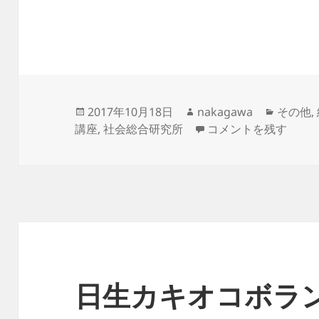
投
作
カ
2017年10月18日
nakagawa
その他
,
稿
成
10/11慶應MCC夕学講
テ
講座
,
社会総合研究所
コメントを残す
日:
者
ゴ
リ
ー
日生カキオコボラ