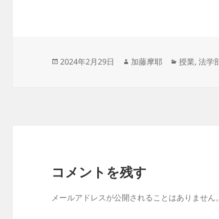
投
作
カ
2024年2月29日
加藤摩耶
授業
,
法学
稿
成
テ
日:
者
ゴ
リ
ー
コメントを残す
メールアドレスが公開されることはありません