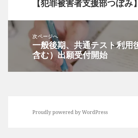
【犯罪被害者支援部つぼみ
前
ビ
の
ゲ
投
ー
稿:
シ
ョ
次ページへ
ン
一般後期、共通テスト利用
次
の
含む）出願受付開始
投
稿:
Proudly powered by WordPress