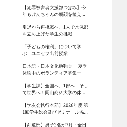
【犯罪被害者支援部つぼみ】今
年もけんちゃんの朝顔を植えま
した
引退から再挑戦へ。1人で水泳部
を立ち上げた学生の挑戦
「子どもの権利」について学
ぶ ユニセフ出前授業
日本語・日本文化勉強会 ー夏季
休暇中のボランティア募集ー
【学生課】全国へ、1部へ、そし
て世界へ！岡山商科大学の体育
会サークルが今、凄まじい大躍
【学友会執行本部】2026年度 第
動！
1回学生総会及びゼミナール協議
会、サークル部長会が開催され
【剣道部】男子2名が7月・全日
ました！