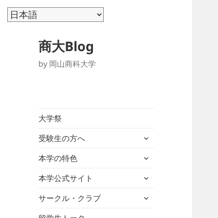
商大Blog
by 岡山商科大学
大学祭
サ
受験生の方へ
ブ
サ
メ
本学の特色
ブ
ニ
サ
メ
本学公式サイト
ュ
ブ
ニ
ー
サ
メ
サークル・クラブ
ュ
を
ブ
ニ
ー
展
メ