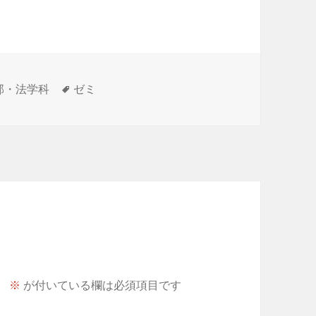
タ
部・法学科
ゼミ
グ
。
※
が付いている欄は必須項目です