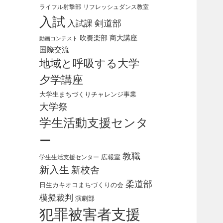
ライフル射撃部
リフレッシュダンス教室
入試
剣道部
入試課
吹奏楽部
商大講座
動画コンテスト
国際交流
地域と呼吸する大学
夕学講座
大学生まちづくりチャレンジ事業
大学祭
学生活動支援センタ
ー
教職
広報室
学生生活支援センター
新入生
新校舎
柔道部
日生カキオコまちづくりの会
模擬裁判
演劇部
犯罪被害者支援