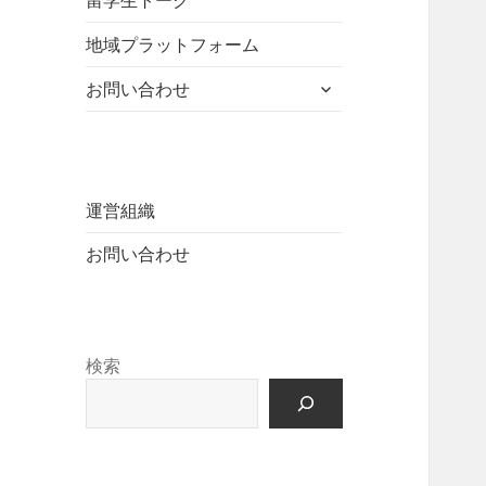
留学生トーク
ュ
を
開
ニ
ー
展
地域プラットフォーム
ュ
を
開
ー
展
サ
お問い合わせ
を
開
ブ
展
メ
開
ニ
ュ
ー
運営組織
を
お問い合わせ
展
開
検索