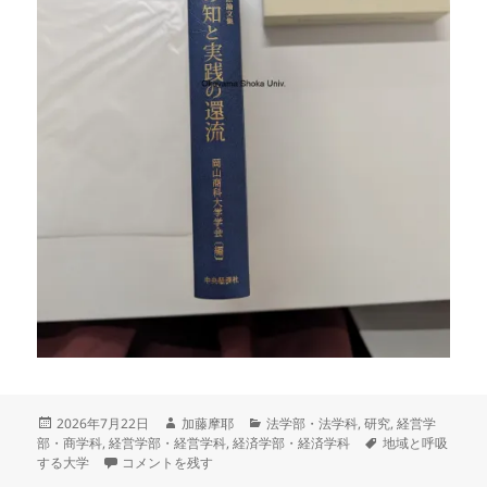
投
作
カ
2026年7月22日
加藤摩耶
法学部・法学科
,
研究
,
経営学
稿
成
テ
タ
部・商学科
,
経営学部・経営学科
,
経済学部・経済学科
地域と呼吸
日:
岡山商科大学創立60周年記念論文集「社会科学の知と実践の還
者
ゴ
グ
する大学
コメントを残す
リ