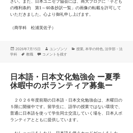
さい。また、日本ユニセフ協会には、商大ブログに「子ども
の権利条約 第1～40条抄訳一覧」の画像の転載を許可して
いただきました。心より御礼申し上げます。
（商学科 松浦芙佐子）
投
作
カ
2026年7月15日
ユンゾンソ
授業
,
本学の特色
,
法学部・法
稿
タ
「子どもの権利」について学ぶ ユニセフ出前授業 に
成
テ
学科
教職
コメントを残す
日:
グ
者
ゴ
リ
ー
日本語・日本文化勉強会 ー夏季
休暇中のボランティア募集ー
２０２６年度前期の日本語・日本文化勉強会は、木曜日の
５限に開催中です。留学生に、語学の授業ではない環境で、
普通に日本語を使って学生同士交流していく場を、日本人ボ
ランティアとともに提供しています。
おしゃべりをしたり、日本語を使うカードゲームをした