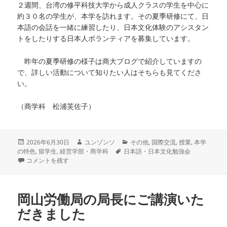
２週間、台湾の修平科技大学から成人クラスの学生を中心に
約３０名の学生が、本学を訪れます。その夏季研修にて、日
本語の会話を一緒に練習したり、日本文化体験のアシスタン
トをしたりする日本人ボランティアを募集しています。
昨年の夏季研修の様子は商大ブログで紹介していますの
で、詳しい活動について知りたい人はそちらも見てくださ
い。
（商学科 松浦芙佐子）
投
作
カ
2026年6月30日
ユンゾンソ
その他
,
国際交流
,
授業
,
本学
稿
成
タ
テ
の特色
,
留学生
,
経営学部・商学科
日本語・日本文化勉強会
日:
日本語・日本文化勉強会 ー夏季休暇中のボランティア募集ー に
者
グ
ゴ
コメントを残す
リ
ー
岡山労働局の局長にご講演いた
だきました