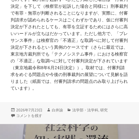
決定」を下して（検察官が起訴した場合と同様に）刑事裁判
で有罪・無罪が判断されることになりますが、実際に、付審
判請求が認められるケースはごくわずかであり、仮に付審判
決定が下されたとしても、有罪を立証するためにはさらに高
いハードルが立ちはだかっています。ただし他方で、「プレ
サンス事件」は検察官の「不適正」な取調べに対して付審判
決定が下されるという異例のケースです（さらに最近では、
東京地方裁判所でも「テクノシステム事件」における検察官
の「不適正」な取調べに対して付審判決定が下されています
（東京地裁令和8年6月24日決定））。取材では、付審判請
求をめぐる問題点や今後の刑事裁判の展望について見解を語
りました（紙面では、付審判請求の問題点のみ取り上げられ
ています）。
投
作
カ
2026年7月23日
白井諭
法学部・法学科
,
研究
稿
朝日新聞にコメントが取り上げられました に
成
テ
コメントを残す
日:
者
ゴ
リ
ー