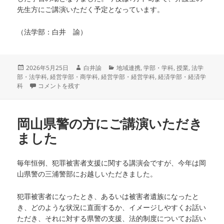
先生方にご講演いただく予定となっています。
（法学部：白井 諭）
投
作
カ
2026年5月25日
白井諭
地域連携
,
学部・学科
,
授業
,
法学
稿
成
テ
部・法学科
,
経営学部・商学科
,
経営学部・経営学科
,
経済学部・経済学
日:
岡山労働局の局長にご講演いただきました に
者
ゴ
科
コメントを残す
リ
ー
岡山県警の方にご講演いただき
ました
毎年恒例、犯罪被害者支援に関する講演会ですが、今年は岡
山県警の三浦警部にお越しいただきました。
犯罪被害者になったとき、あるいは被害者遺族になったと
き、どのような状況に直面するか、イメージしやすくお話い
ただき、それに対する県警の支援、法的制度についてお話い