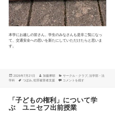
本学にお越しの皆さん、学生のみなさんも是非ご覧になっ
て、交通安全への思いを新たにしていただけたらと思いま
す。
投
作
カ
2026年7月21日
加藤摩耶
サークル・クラブ
,
法学部・法
稿
タ
成
【犯罪被害者支援部つぼみ】今年もけ
テ
学科
つぼみ
,
犯罪被害者支援
コメントを残す
日:
グ
者
ゴ
リ
ー
「子どもの権利」について学
ぶ ユニセフ出前授業