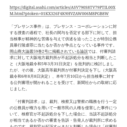
https://digital.asahi.com/articles/ASV790S8TV79PTIL00X
M.html?ptoken=01KX326F4K9HVZAW006M8PGB8W
「プレサンス事件」は、プレサンス・コーポレーションに対
する捜査の過程で、社長の関与を否定する部下に対して、担
当検事が精神的な苦痛を与えて供述を迫ったことが特別公務
員暴行陵虐罪に当たるか否かが争点となっている事件です。
岡山商大論叢59巻2号に掲載されている論説
では、付審判請
求に対して大阪地方裁判所が不起訴処分を相当と判断したこ
と（大阪地裁令和5年3月31日決定）を批判的に検討しまし
たが、その後、大阪高等裁判所が付審判決定を下し（大阪高
裁令和6年8月8日決定）、本年7月10日から担当検事に対す
る公判審理が開かれることを受けて、新聞社からの取材に応
じました。
「付審判請求」は、裁判、検察又は警察の職務を行う一定
の公務員が権力を用いて一般市民の人権を侵害した事件につ
いて、検察官が不起訴処分を下した場合に、当該不起訴処分
が相当であるか否かの審査を告訴・告発人が裁判所に求める
ものです。裁判官が起訴すべきだと判断した場合は「付審判