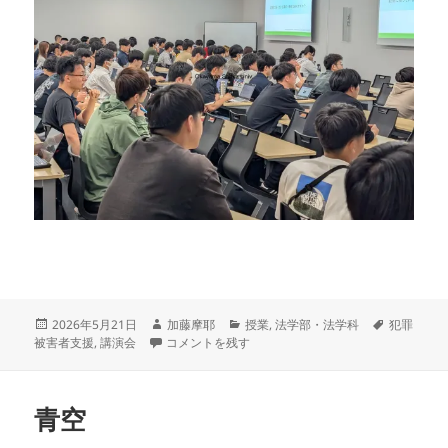
投
作
カ
タ
2026年5月21日
加藤摩耶
授業
,
法学部・法学科
犯罪
稿
岡山県警の方にご講演いただきました に
成
テ
グ
被害者支援
,
講演会
コメントを残す
日:
者
ゴ
リ
ー
青空