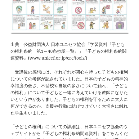
出典 公益財団法人 日本ユニセフ協会「学習資料『子ども
の権利条約 第1～40条抄訳一覧』」『子どもの権利条約関
連資料』(
www.unicef.or.jp/crc/tools/
)
受講後の感想には、それぞれが関心を持った子どもの権利
についての考察が記されていました。日本の子どもの精神的
幸福度の低さ、不登校や自殺の多さについて触れ、「子ども
の権利」について子どもと一緒に考えていける教師になりた
いという声がありました。子どもの権利を守るために大人に
何ができるのか、支援や行動に結びつけていく大切さに触れ
た学生もいました。
「子どもの権利」についての詳細は、日本ユニセフ協会のウ
ェブサイトから『子どもの権利条約関連資料』をごらんくだ