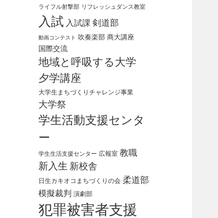
ライフル射撃部
リフレッシュダンス教室
入試
剣道部
入試課
吹奏楽部
商大講座
動画コンテスト
国際交流
地域と呼吸する大学
夕学講座
大学生まちづくりチャレンジ事業
大学祭
学生活動支援センタ
ー
教職
広報室
学生生活支援センター
新入生
新校舎
柔道部
日生カキオコまちづくりの会
模擬裁判
演劇部
犯罪被害者支援