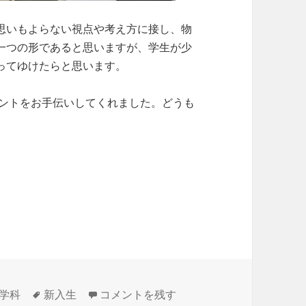
思いもよらない視点や考え方に接し、物
一つの形であると思いますが、学生が少
ってゆけたらと思います。
ベントをお手伝いしてくれました。どうも
タ
法学部新入生歓迎イベント③ に
学科
新入生
コメントを残す