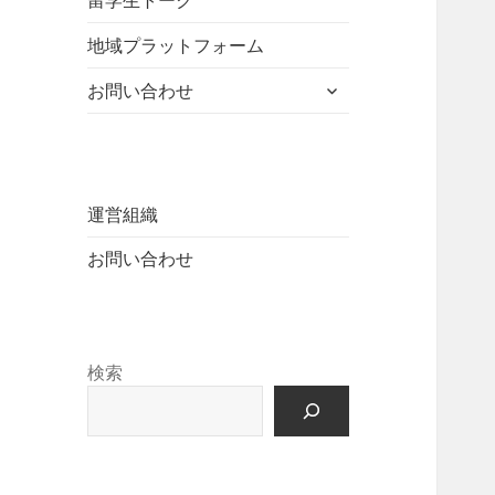
留学生トーク
ュ
を
開
ニ
ー
展
地域プラットフォーム
ュ
を
開
ー
展
サ
お問い合わせ
を
開
ブ
展
メ
開
ニ
ュ
ー
運営組織
を
お問い合わせ
展
開
検索