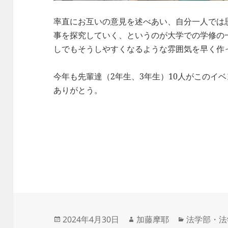
率直にお互いの意見を述べあい、自分一人では
事を探究していく、というのが大学での学修の
しでもそうしやすくなるような雰囲気を早く作
今年も先輩達（2年生、3年生）10人がこのイ
ありがとう。
投
作
カ
2024年4月30日
加藤摩耶
法学部・法