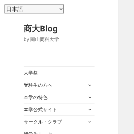
商大Blog
by 岡山商科大学
大学祭
サ
受験生の方へ
ブ
サ
メ
本学の特色
ブ
ニ
サ
メ
本学公式サイト
ュ
ブ
ニ
ー
サ
メ
サークル・クラブ
ュ
を
ブ
ニ
ー
展
メ