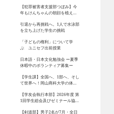
【犯罪被害者支援部つぼみ】今
年もけんちゃんの朝顔を植えま
した
引退から再挑戦へ。1人で水泳部
を立ち上げた学生の挑戦
「子どもの権利」について学
ぶ ユニセフ出前授業
日本語・日本文化勉強会 ー夏季
休暇中のボランティア募集ー
【学生課】全国へ、1部へ、そし
て世界へ！岡山商科大学の体育
会サークルが今、凄まじい大躍
【学友会執行本部】2026年度 第
動！
1回学生総会及びゼミナール協議
会、サークル部長会が開催され
【剣道部】男子2名が7月・全日
ました！