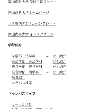
岡山商科大学 受験生応援サイト
岡山商科大学ホームページ
大学案内デジタルパンフレット
岡山商科大学 インスタグラム
学部紹介
・
法学部・法学科
→
ゼミ紹介
・
経済学部・経済学科
→
ゼミ紹介
・
経営学部・経営学科
→
ゼミ紹介
・
経営学部・商学科
→
ゼミ紹介
・
教員紹介
・
シラバス検索
キャンパスライフ
・
サークル活動