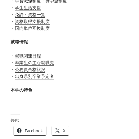
・
学費減免制度・奨学金制度
・
学生生活支援
・
免許・資格一覧
・
資格取得支援制度
・
国内単位互換制度
就職情報
・
就職関連日程
・
卒業生の主な就職先
・
公務員合格状況
・
出身県別卒業予定者
本学の特色
共有:
Facebook
X