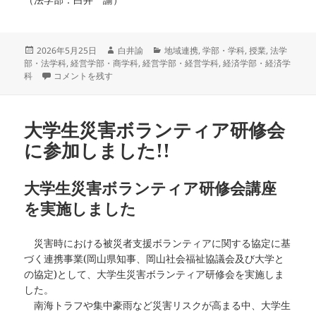
投
作
カ
2026年5月25日
白井諭
地域連携
,
学部・学科
,
授業
,
法学
稿
成
テ
部・法学科
,
経営学部・商学科
,
経営学部・経営学科
,
経済学部・経済学
日:
岡山労働局の局長にご講演いただきました に
者
ゴ
科
コメントを残す
リ
ー
大学生災害ボランティア研修会
に参加しました!!
大学生災害ボランティア研修会講座
を実施しました
災害時における被災者支援ボランティアに関する協定に基
づく連携事業(岡山県知事、岡山社会福祉協議会及び大学と
の協定)として、大学生災害ボランティア研修会を実施しま
した。
南海トラフや集中豪雨など災害リスクが高まる中、大学生