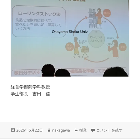
経営学部商学科教授
学生部長 吉田 信
投
作
カ
大学生災害ボランティア研
2026年5月22日
nakagawa
授業
コメントを残す
稿
成
テ