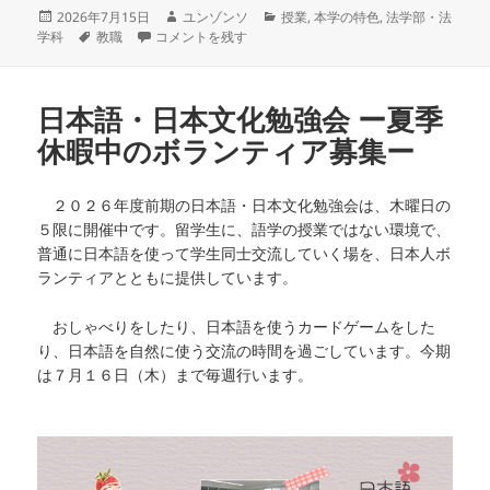
投
作
カ
2026年7月15日
ユンゾンソ
授業
,
本学の特色
,
法学部・法
稿
タ
「子どもの権利」について学ぶ ユニセフ出前授業 に
成
テ
学科
教職
コメントを残す
日:
グ
者
ゴ
リ
ー
日本語・日本文化勉強会 ー夏季
休暇中のボランティア募集ー
２０２６年度前期の日本語・日本文化勉強会は、木曜日の
５限に開催中です。留学生に、語学の授業ではない環境で、
普通に日本語を使って学生同士交流していく場を、日本人ボ
ランティアとともに提供しています。
おしゃべりをしたり、日本語を使うカードゲームをした
り、日本語を自然に使う交流の時間を過ごしています。今期
は７月１６日（木）まで毎週行います。