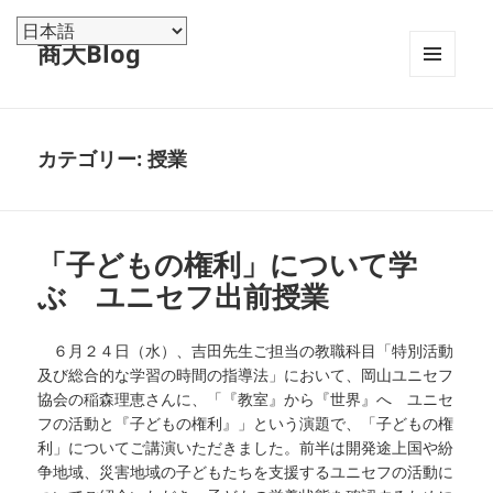
商大Blog
メニュ
ーとウ
ィジェ
ット
カテゴリー:
授業
「子どもの権利」について学
ぶ ユニセフ出前授業
６月２４日（水）、吉田先生ご担当の教職科目「特別活動
及び総合的な学習の時間の指導法」において、岡山ユニセフ
協会の稲森理恵さんに、「『教室』から『世界』へ ユニセ
フの活動と『子どもの権利』」という演題で、「子どもの権
利」についてご講演いただきました。前半は開発途上国や紛
争地域、災害地域の子どもたちを支援するユニセフの活動に