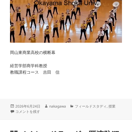
岡山東商業高校の横断幕
経営学部商学科教授
教職課程コース 吉田 信
投
作
カ
2026年6月24日
nakagawa
フィールドスタディ
,
授業
稿
教員養成課程教職FS｢第73回岡山東商業高校・倉敷商業高校定期戦｣の視察
成
テ
コメントを残す
日:
者
ゴ
リ
ー