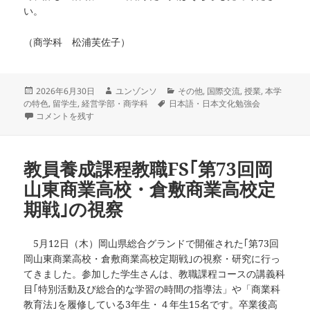
い。
（商学科 松浦芙佐子）
投
作
カ
2026年6月30日
ユンゾンソ
その他
,
国際交流
,
授業
,
本学
稿
成
タ
テ
の特色
,
留学生
,
経営学部・商学科
日本語・日本文化勉強会
日:
日本語・日本文化勉強会 ー夏季休暇中のボランティア募集ー に
者
グ
ゴ
コメントを残す
リ
ー
教員養成課程教職FS｢第73回岡
山東商業高校・倉敷商業高校定
期戦｣の視察
5月12日（木）岡山県総合グランドで開催された｢第73回
岡山東商業高校・倉敷商業高校定期戦｣の視察・研究に行っ
てきました。参加した学生さんは、教職課程コースの講義科
目｢特別活動及び総合的な学習の時間の指導法」や「商業科
教育法｣を履修している3年生・４年生15名です。卒業後高