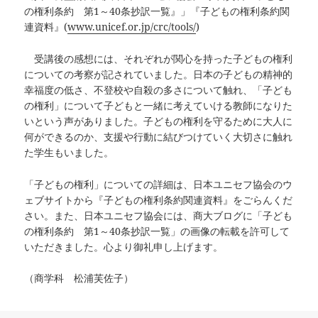
の権利条約 第1～40条抄訳一覧』」『子どもの権利条約関
連資料』(
www.unicef.or.jp/crc/tools/
)
受講後の感想には、それぞれが関心を持った子どもの権利
についての考察が記されていました。日本の子どもの精神的
幸福度の低さ、不登校や自殺の多さについて触れ、「子ども
の権利」について子どもと一緒に考えていける教師になりた
いという声がありました。子どもの権利を守るために大人に
何ができるのか、支援や行動に結びつけていく大切さに触れ
た学生もいました。
「子どもの権利」についての詳細は、日本ユニセフ協会のウ
ェブサイトから『子どもの権利条約関連資料』をごらんくだ
さい。また、日本ユニセフ協会には、商大ブログに「子ども
の権利条約 第1～40条抄訳一覧」の画像の転載を許可して
いただきました。心より御礼申し上げます。
（商学科 松浦芙佐子）