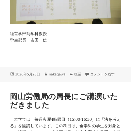
経営学部商学科教授
学生部長 吉田 信
投
作
カ
闇バイト・ドラッグ、匿流
2026年5月28日
nakagawa
授業
コメントを残す
稿
成
テ
日:
者
ゴ
リ
岡山労働局の局長にご講演いた
ー
だきました
本学では、毎週火曜4時限目（15:00-16:30）に「法を考え
る」を開講しています。この科目は、全学科の学生を対象と