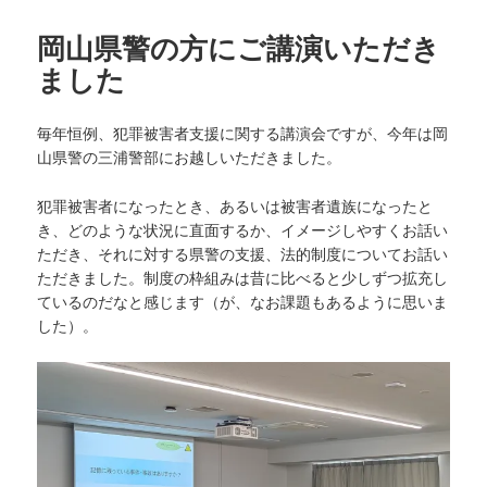
日:
者
ゴ
リ
岡山県警の方にご講演いただき
ー
ました
毎年恒例、犯罪被害者支援に関する講演会ですが、今年は岡
山県警の三浦警部にお越しいただきました。
犯罪被害者になったとき、あるいは被害者遺族になったと
き、どのような状況に直面するか、イメージしやすくお話い
ただき、それに対する県警の支援、法的制度についてお話い
ただきました。制度の枠組みは昔に比べると少しずつ拡充し
ているのだなと感じます（が、なお課題もあるように思いま
した）。