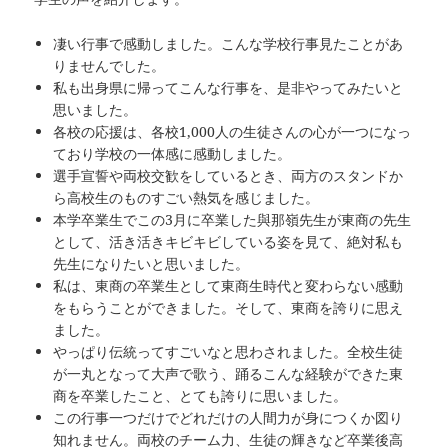
凄い行事で感動しました。こんな学校行事見たことがあ
りませんでした。
私も出身県に帰ってこんな行事を、是非やってみたいと
思いました。
各校の応援は、各校1,000人の生徒さんの心が一つになっ
ており学校の一体感に感動しました。
選手宣誓や両校交歓をしているとき、両方のスタンドか
ら高校生のものすごい熱気を感じました。
本学卒業生でこの3月に卒業した與那嶺先生が東商の先生
として、活き活きキビキビしている姿を見て、絶対私も
先生になりたいと思いました。
私は、東商の卒業生として東商生時代と変わらない感動
をもらうことができました。そして、東商を誇りに思え
ました。
やっぱり伝統ってすごいなと思わされました。全校生徒
が一丸となって大声で歌う、踊るこんな経験ができた東
商を卒業したこと、とても誇りに思いました。
この行事一つだけでどれだけの人間力が身につくか図り
知れません。両校のチーム力、生徒の輝きなど卒業後高