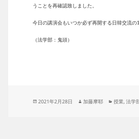
うことを再確認致しました。
今日の講演会もいつか必ず再開する日韓交流の
（法学部：鬼頭）
投
作
カ
2021年2月28日
加藤摩耶
授業
,
法学
稿
成
テ
日:
者
ゴ
リ
ー