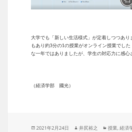
大学でも「新しい生活様式」が定着しつつありま
もあり約3分の1の授業がオンライン授業でした
な一年ではありましたが、学生の対応力に感心
（経済学部 國光）
投
作
カ
2021年2月24日
井尻裕之
授業
,
経済