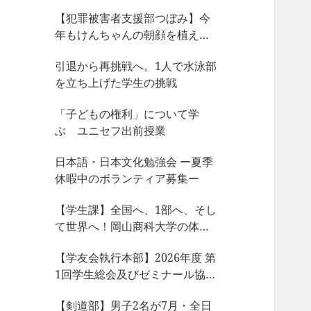
【犯罪被害者支援部つぼみ】今
年もけんちゃんの朝顔を植えま
した
引退から再挑戦へ。1人で水泳部
を立ち上げた学生の挑戦
「子どもの権利」について学
ぶ ユニセフ出前授業
日本語・日本文化勉強会 ー夏季
休暇中のボランティア募集ー
【学生課】全国へ、1部へ、そし
て世界へ！岡山商科大学の体育
会サークルが今、凄まじい大躍
【学友会執行本部】2026年度 第
動！
1回学生総会及びゼミナール協議
会、サークル部長会が開催され
【剣道部】男子2名が7月・全日
ました！