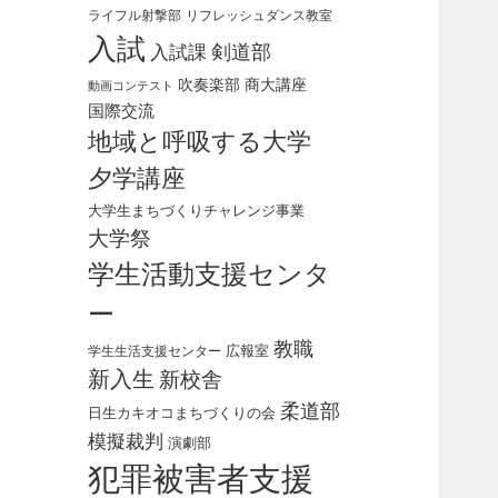
ライフル射撃部
リフレッシュダンス教室
入試
剣道部
入試課
吹奏楽部
商大講座
動画コンテスト
国際交流
地域と呼吸する大学
夕学講座
大学生まちづくりチャレンジ事業
大学祭
学生活動支援センタ
ー
教職
広報室
学生生活支援センター
新入生
新校舎
柔道部
日生カキオコまちづくりの会
模擬裁判
演劇部
犯罪被害者支援