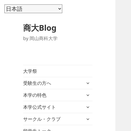
商大Blog
by 岡山商科大学
大学祭
サ
受験生の方へ
ブ
サ
メ
本学の特色
ブ
ニ
サ
メ
本学公式サイト
ュ
ブ
ニ
ー
サ
メ
サークル・クラブ
ュ
を
ブ
ニ
ー
展
メ