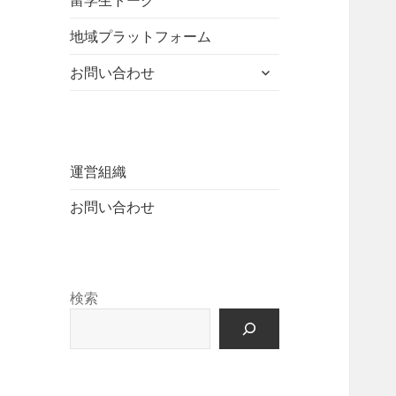
留学生トーク
ュ
を
開
ニ
ー
展
地域プラットフォーム
ュ
を
開
ー
展
サ
お問い合わせ
を
開
ブ
展
メ
開
ニ
ュ
ー
運営組織
を
お問い合わせ
展
開
検索