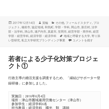
投
作
カ
2017年12月14日
箕輪
その他
,
フィールドスタディ
,
プロ
稿
成
テ
ジェクト
,
備前市
,
協定地域
,
和気町
,
学部・学科
,
岡山市
,
新庄村
,
法学
日:
者
ゴ
部・法学科
,
津山市
,
瀬戸内市
,
真庭市
,
笠岡市
,
経営学部・商学科
,
経営
リ
タ
学部・経営学科
,
経済学部・経済学科
地域と呼吸する大学
,
寄り添
ー
グ
岡山商科大学ブランディン
い型研究
,
私立大学研究ブランディング事業
コメントを残す
若者による少子化対策プロジェ
クト①
行政主導の婚活支援を調査するため、「縁結びサポーター登
録研修」に参加しました。
実施日：2016年6月4日

場所：津山市圏域雇用労働センター（津山市）

参加学生：経済学科6名

担当教員：経済学科　國光　類　講師