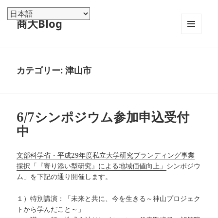
商大Blog
メニュ
ーとウ
ィジェ
ット
カテゴリー:
津山市
6/7シンポジウム参加申込受付
中
文部科学省・平成29年度私立大学研究ブランディング事業
採択「『寄り添い型研究』による地域価値向上」
シンポジウ
ム」を下記の通り開催します。
１）特別講演：「未来と共に、今を生きる～神山プロジェク
トから学んだこと～」