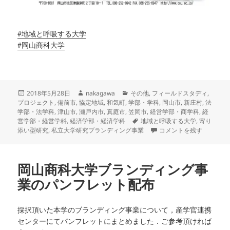
#
地域と呼吸する大学
#
岡山商科大学
投
作
カ
2018年5月28日
nakagawa
その他
,
フィールドスタディ
,
稿
成
テ
プロジェクト
,
備前市
,
協定地域
,
和気町
,
学部・学科
,
岡山市
,
新庄村
,
法
日:
者
ゴ
学部・法学科
,
津山市
,
瀬戸内市
,
真庭市
,
笠岡市
,
経営学部・商学科
,
経
リ
タ
営学部・経営学科
,
経済学部・経済学科
地域と呼吸する大学
,
寄り
ー
グ
6/7シンポジウム参加申込
添い型研究
,
私立大学研究ブランディング事業
コメントを残す
岡山商科大学ブランディング事
業のパンフレット配布
採択頂いた本学のブランディング事業について，産学官連
携
センターにてパンフレットにまとめました．ご参考頂ければ