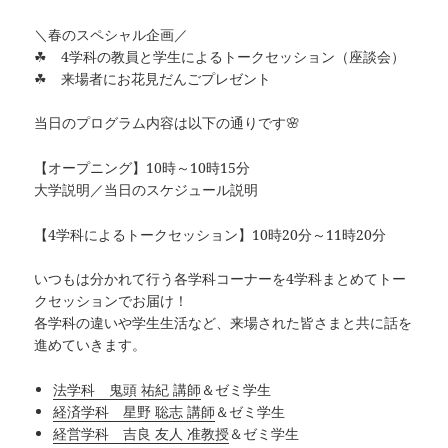
＼春のスペシャル企画／
☘ 4学科の教員と学生によるトークセッション（座談会）
☘ 来場者にお花見だんごプレゼント
当日のプログラム内容は以下の通りです🌸
【オープニング】10時～10時15分
大学説明／当日のスケジュール説明
【4学科によるトークセッション】10時20分～11時20分
いつもは分かれて行う各学科コーナーを4学科まとめてトー
クセッションでお届け！
各学科の違いや学生生活など、来場された皆さまと共に話を
進めていきます。
法学科 鬼頭 祐紀 講師
＆ゼミ学生
経済学科 星野 聡志 講師
＆ゼミ学生
経営学科 吉良 友人 准教授
＆ゼミ学生