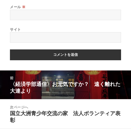
メール
※
サイト
投
前
稿
〈経済学部通信〉お元気ですか？ 遠く離れた
前
ナ
の
大連より
ビ
投
ゲ
稿:
ー
次ページへ
シ
国立大洲青少年交流の家 法人ボランティア表
次
ョ
の
彰
ン
投