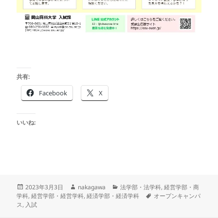
共有:
Facebook
X
いいね:
投
作
カ
2023年3月3日
nakagawa
法学部・法学科
,
経営学部・商
稿
成
テ
タ
学科
,
経営学部・経営学科
,
経済学部・経済学科
オープンキャンパ
日:
者
ゴ
グ
ス
,
入試
リ