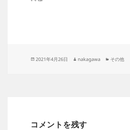
投
作
カ
2021年4月26日
nakagawa
その他
稿
成
テ
日:
者
ゴ
リ
ー
コメントを残す