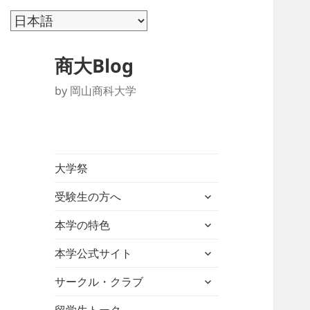
商大Blog
by 岡山商科大学
大学祭
サ
受験生の方へ
ブ
サ
メ
本学の特色
ブ
ニ
サ
メ
本学公式サイト
ュ
ブ
ニ
ー
サ
メ
サークル・クラブ
ュ
を
ブ
ニ
ー
展
メ