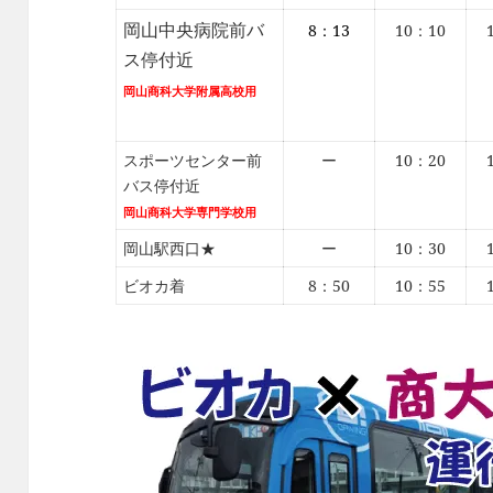
岡山中央病院前バ
8：13
10：10
ス停付近
岡山商科大学附属高校用
スポーツセンター前
ー
10：20
バス停付近
岡山商科大学専門学校用
岡山駅西口★
ー
10：30
ビオカ着
8：50
10：55