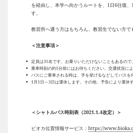
を経由し、本学へ向かうルートを、1日6往復、
す。
教習所へ通う方はもちろん、教習生でない方で
＜注意事項＞
定員は35名です。お乗りいただけないこともあるので
乗車時刻の約5分前にはお待ちください。交通状況に
バスにご乗車される時は、手を挙げるなどしてバスを
1月1日～3日は運休します。その他、予告により運休
＜シャトルバス時刻表（2021.1.4改定）＞
ビオカ位置情報サービス：
https://www.bioka.c