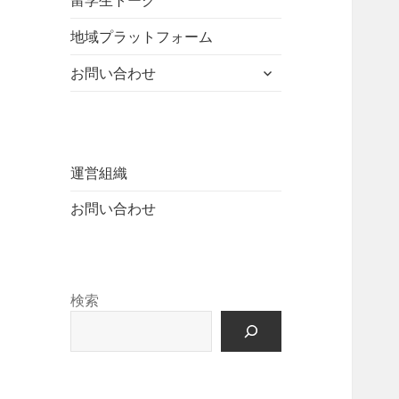
留学生トーク
ュ
を
開
ニ
ー
展
地域プラットフォーム
ュ
を
開
ー
展
サ
お問い合わせ
を
開
ブ
展
メ
開
ニ
ュ
ー
運営組織
を
お問い合わせ
展
開
検索