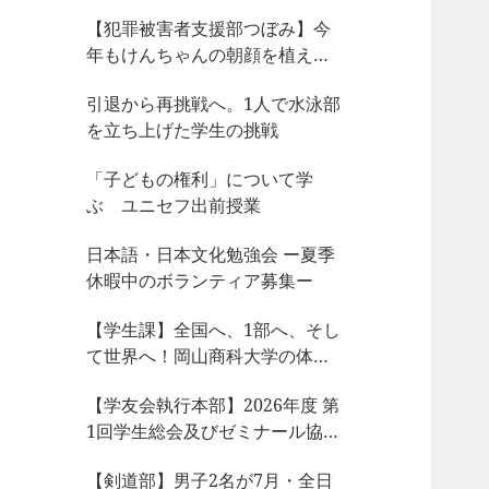
【犯罪被害者支援部つぼみ】今
年もけんちゃんの朝顔を植えま
した
引退から再挑戦へ。1人で水泳部
を立ち上げた学生の挑戦
「子どもの権利」について学
ぶ ユニセフ出前授業
日本語・日本文化勉強会 ー夏季
休暇中のボランティア募集ー
【学生課】全国へ、1部へ、そし
て世界へ！岡山商科大学の体育
会サークルが今、凄まじい大躍
【学友会執行本部】2026年度 第
動！
1回学生総会及びゼミナール協議
会、サークル部長会が開催され
【剣道部】男子2名が7月・全日
ました！