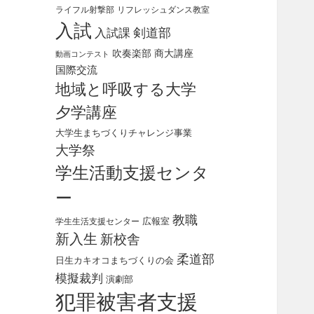
ライフル射撃部
リフレッシュダンス教室
入試
剣道部
入試課
吹奏楽部
商大講座
動画コンテスト
国際交流
地域と呼吸する大学
夕学講座
大学生まちづくりチャレンジ事業
大学祭
学生活動支援センタ
ー
教職
広報室
学生生活支援センター
新入生
新校舎
柔道部
日生カキオコまちづくりの会
模擬裁判
演劇部
犯罪被害者支援