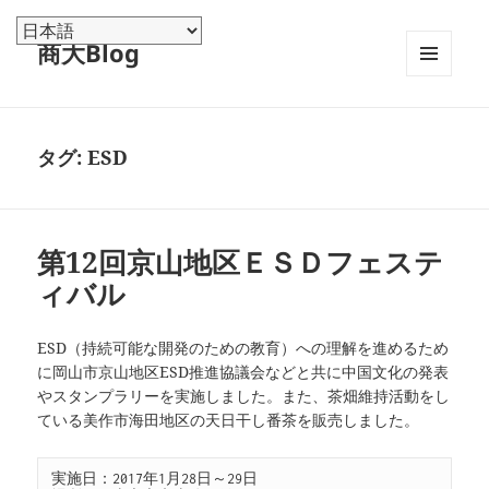
商大Blog
メニュ
ーとウ
ィジェ
ット
タグ:
ESD
第12回京山地区ＥＳＤフェステ
ィバル
ESD（持続可能な開発のための教育）への理解を進めるため
に岡山市京山地区ESD推進協議会などと共に中国文化の発表
やスタンプラリーを実施しました。また、茶畑維持活動をし
ている美作市海田地区の天日干し番茶を販売しました。
実施日：2017年1月28日～29日
