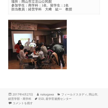
場所：岡山市立京山公民館

参加学生：商学科：3名、留学生：2名

担当教員：経営学科　大﨑　紘一　教授
投
作
カ
2017年4月27日
nakagawa
フィールドスタディ
,
岡山市
,
稿
タ
成
テ
経営学部・商学科
ESD
,
産学官連携センター
日:
第12回京山地区ＥＳＤフェスティバル に
グ
者
ゴ
コメントを残す
リ