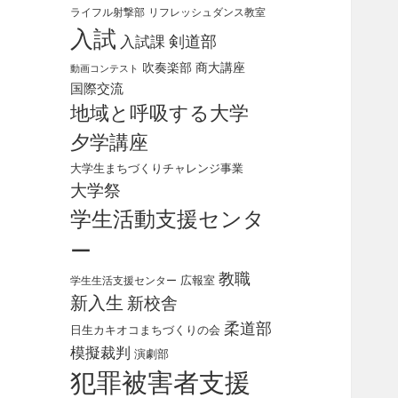
ライフル射撃部
リフレッシュダンス教室
入試
剣道部
入試課
吹奏楽部
商大講座
動画コンテスト
国際交流
地域と呼吸する大学
夕学講座
大学生まちづくりチャレンジ事業
大学祭
学生活動支援センタ
ー
教職
広報室
学生生活支援センター
新入生
新校舎
柔道部
日生カキオコまちづくりの会
模擬裁判
演劇部
犯罪被害者支援