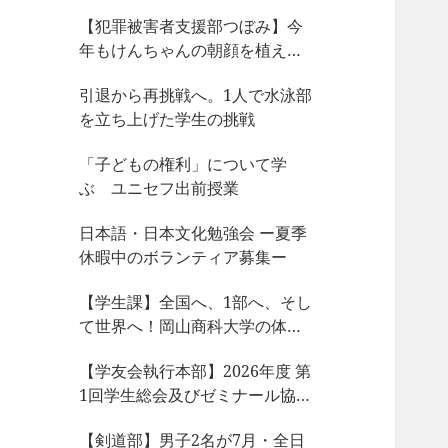
【犯罪被害者支援部つぼみ】今
年もけんちゃんの朝顔を植えま
した
引退から再挑戦へ。1人で水泳部
を立ち上げた学生の挑戦
「子どもの権利」について学
ぶ ユニセフ出前授業
日本語・日本文化勉強会 ー夏季
休暇中のボランティア募集ー
【学生課】全国へ、1部へ、そし
て世界へ！岡山商科大学の体育
会サークルが今、凄まじい大躍
【学友会執行本部】2026年度 第
動！
1回学生総会及びゼミナール協議
会、サークル部長会が開催され
【剣道部】男子2名が7月・全日
ました！