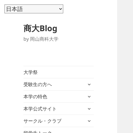
商大Blog
by 岡山商科大学
大学祭
サ
受験生の方へ
ブ
サ
メ
本学の特色
ブ
ニ
サ
メ
本学公式サイト
ュ
ブ
ニ
ー
サ
メ
サークル・クラブ
ュ
を
ブ
ニ
ー
展
メ