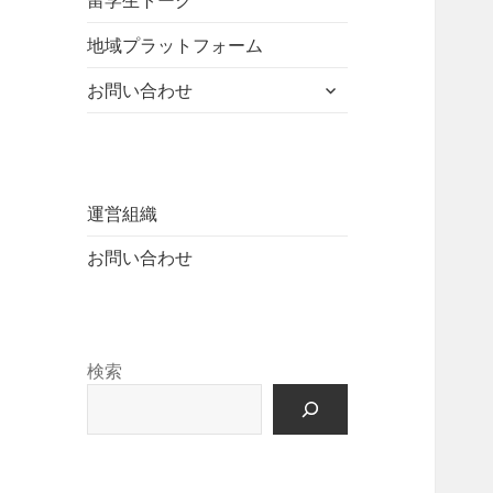
留学生トーク
ュ
を
開
ニ
ー
展
地域プラットフォーム
ュ
を
開
ー
展
サ
お問い合わせ
を
開
ブ
展
メ
開
ニ
ュ
ー
運営組織
を
お問い合わせ
展
開
検索