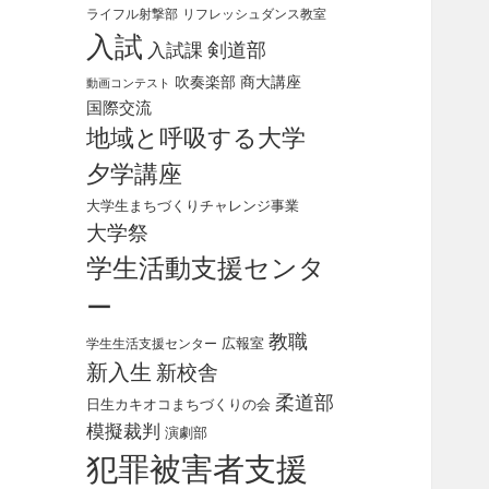
リフレッシュダンス教室
ライフル射撃部
入試
剣道部
入試課
吹奏楽部
商大講座
動画コンテスト
国際交流
地域と呼吸する大学
夕学講座
大学生まちづくりチャレンジ事業
大学祭
学生活動支援センタ
ー
教職
広報室
学生生活支援センター
新入生
新校舎
柔道部
日生カキオコまちづくりの会
模擬裁判
演劇部
犯罪被害者支援