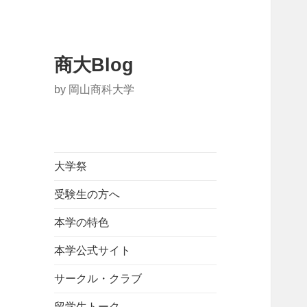
商大Blog
by 岡山商科大学
大学祭
受験生の方へ
本学の特色
本学公式サイト
サークル・クラブ
留学生トーク