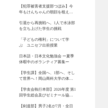
【犯罪被害者支援部つぼみ】今
年もけんちゃんの朝顔を植えま
した
引退から再挑戦へ。1人で水泳部
を立ち上げた学生の挑戦
「子どもの権利」について学
ぶ ユニセフ出前授業
日本語・日本文化勉強会 ー夏季
休暇中のボランティア募集ー
【学生課】全国へ、1部へ、そし
て世界へ！岡山商科大学の体育
会サークルが今、凄まじい大躍
【学友会執行本部】2026年度 第1
動！
回学生総会及びゼミナール協議
会、サークル部長会が開催され
【剣道部】男子2名が7月・全日
ました！