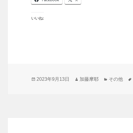
いいね:
投
作
カ
2023年9月13日
加藤摩耶
その他
稿
成
テ
日:
者
ゴ
リ
ー