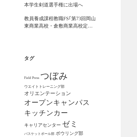
本学生剣道選手権に出場へ
教員養成課程教職FS｢第73回岡山
東商業高校・倉敷商業高校定期
戦｣の視察
タグ
つぼみ
Field Press
ウエイトトレーニング部
オリエンテーション
オープンキャンパス
キッチンカー
ゼミ
キャリアセンター
ボウリング部
バスケットボール部