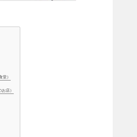
ん食堂）
のお店）