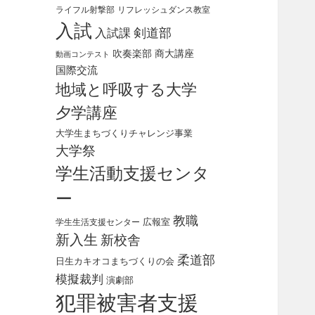
ライフル射撃部
リフレッシュダンス教室
入試
剣道部
入試課
吹奏楽部
商大講座
動画コンテスト
国際交流
地域と呼吸する大学
夕学講座
大学生まちづくりチャレンジ事業
大学祭
学生活動支援センタ
ー
教職
広報室
学生生活支援センター
新入生
新校舎
柔道部
日生カキオコまちづくりの会
模擬裁判
演劇部
犯罪被害者支援