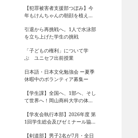
【犯罪被害者支援部つぼみ】今
年もけんちゃんの朝顔を植えま
した
引退から再挑戦へ。1人で水泳部
を立ち上げた学生の挑戦
「子どもの権利」について学
ぶ ユニセフ出前授業
日本語・日本文化勉強会 ー夏季
休暇中のボランティア募集ー
【学生課】全国へ、1部へ、そし
て世界へ！岡山商科大学の体育
会サークルが今、凄まじい大躍
【学友会執行本部】2026年度 第
動！
1回学生総会及びゼミナール協議
会、サークル部長会が開催され
【剣道部】男子2名が7月・全日
ました！