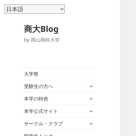
商大Blog
by 岡山商科大学
大学祭
サ
受験生の方へ
ブ
サ
メ
本学の特色
ブ
ニ
サ
メ
本学公式サイト
ュ
ブ
ニ
ー
サ
メ
サークル・クラブ
ュ
を
ブ
ニ
ー
展
メ