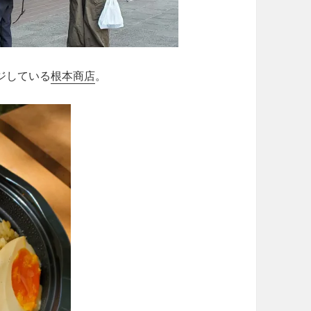
ジしている
根本商店
。