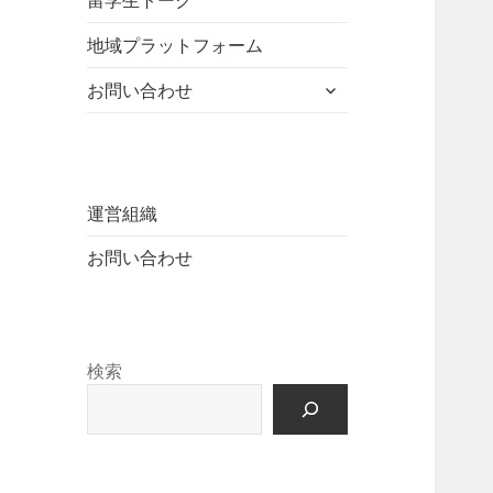
留学生トーク
ュ
を
開
ニ
ー
展
地域プラットフォーム
ュ
を
開
ー
展
サ
お問い合わせ
を
開
ブ
展
メ
開
ニ
ュ
ー
運営組織
を
お問い合わせ
展
開
検索