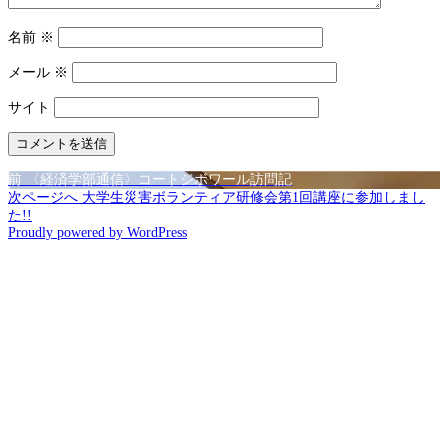
名前
※
メール
※
サイト
前
投
前
〈経済学部通信〉コートジボワール訪問記
の
次
次ページへ
大学生災害ボランティア研修会第1回講座に参加しまし
稿
投
の
た!!
Proudly powered by WordPress
稿:
投
ナ
稿:
ビ
ゲ
ー
シ
ョ
ン