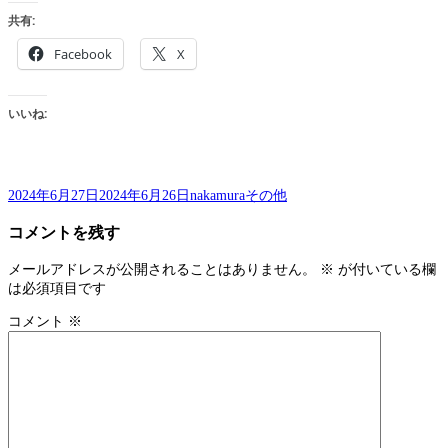
共有:
Facebook
X
いいね:
投
作
カ
2024年6月27日
2024年6月26日
nakamura
その他
稿
成
テ
コメントを残す
日:
者
ゴ
リ
ー
メールアドレスが公開されることはありません。
※
が付いている欄
は必須項目です
コメント
※