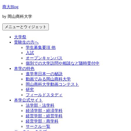
コ
商大Blog
ン
by 岡山商科大学
テ
ン
メニューとウィジェット
ツ
へ
大学祭
ス
受験生の方へ
キ
学生募集要項 他
ッ
入試
プ
オープンキャンパス
個別での大学訪問や相談など随時受付中
本学の特色
進学率日本一の秘訣
動画でみる岡山商科大学
岡山商科大学動画コンテスト
研究
フィールドスタディ
本学公式サイト
法学部・法学科
経済学部・経済学科
経営学部・経営学科
経営学部・商学科
サークル一覧