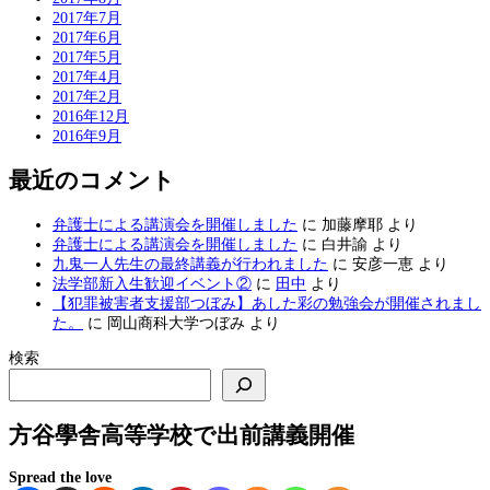
2017年7月
2017年6月
2017年5月
2017年4月
2017年2月
2016年12月
2016年9月
最近のコメント
弁護士による講演会を開催しました
に
加藤摩耶
より
弁護士による講演会を開催しました
に
白井諭
より
九鬼一人先生の最終講義が行われました
に
安彦一恵
より
法学部新入生歓迎イベント②
に
田中
より
【犯罪被害者支援部つぼみ】あした彩の勉強会が開催されまし
た。
に
岡山商科大学つぼみ
より
検索
方谷學舎高等学校で出前講義開催
Spread the love