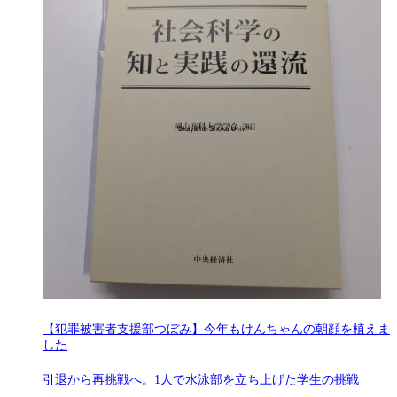
【犯罪被害者支援部つぼみ】今年もけんちゃんの朝顔を植えま
した
引退から再挑戦へ。1人で水泳部を立ち上げた学生の挑戦