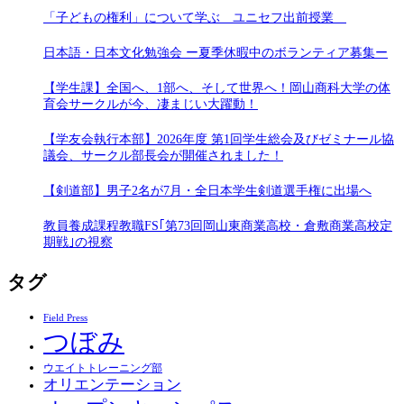
「子どもの権利」について学ぶ ユニセフ出前授業
日本語・日本文化勉強会 ー夏季休暇中のボランティア募集ー
【学生課】全国へ、1部へ、そして世界へ！岡山商科大学の体
育会サークルが今、凄まじい大躍動！
【学友会執行本部】2026年度 第1回学生総会及びゼミナール協
議会、サークル部長会が開催されました！
【剣道部】男子2名が7月・全日本学生剣道選手権に出場へ
教員養成課程教職FS｢第73回岡山東商業高校・倉敷商業高校定
期戦｣の視察
タグ
Field Press
つぼみ
ウエイトトレーニング部
オリエンテーション