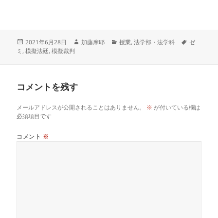
投
作
カ
タ
2021年6月28日
加藤摩耶
授業
,
法学部・法学科
ゼ
稿
成
テ
グ
ミ
,
模擬法廷
,
模擬裁判
日:
者
ゴ
リ
ー
コメントを残す
メールアドレスが公開されることはありません。
※
が付いている欄は
必須項目です
コメント
※