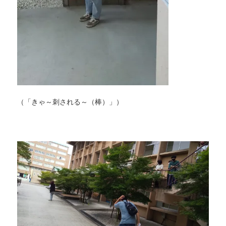
（「きゃ～刺される～（棒）」）