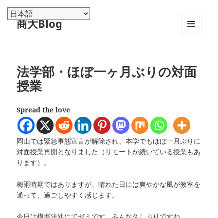
商大Blog
メニュ
ーとウ
ィジェ
ット
法学部・ほぼ一ヶ月ぶりの対面
授業
Spread the love
岡山では緊急事態宣言が解除され、本学でもほぼ一月ぶりに
対面授業再開となりました（リモートが続いている授業もあ
ります）。
梅雨時期ではありますが、晴れた日には爽やかな風が教室を
通って、過ごしやすく感じます。
今日は模擬法廷にてゼミです。みんな久しぶりですね。