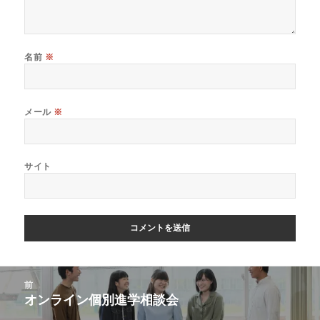
名前
※
メール
※
サイト
投
前
稿
オンライン個別進学相談会
前
ナ
の