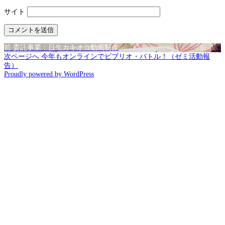
サイト
前
投
前
委託事業：日生カキオコ動画制作
の
次
次ページへ
今年もオンラインでビブリオ・バトル！（ゼミ活動報
稿
投
の
告）
Proudly powered by WordPress
稿:
投
ナ
稿:
ビ
ゲ
ー
シ
ョ
ン