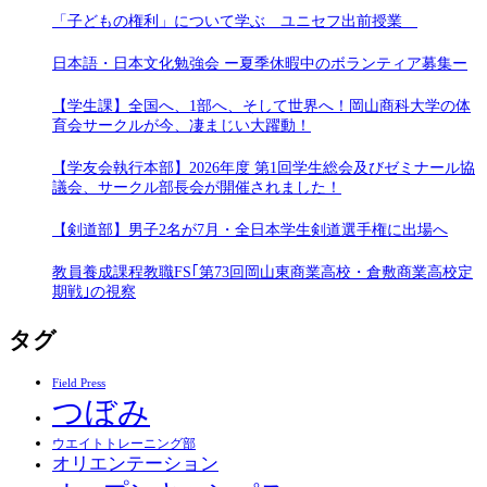
「子どもの権利」について学ぶ ユニセフ出前授業
日本語・日本文化勉強会 ー夏季休暇中のボランティア募集ー
【学生課】全国へ、1部へ、そして世界へ！岡山商科大学の体
育会サークルが今、凄まじい大躍動！
【学友会執行本部】2026年度 第1回学生総会及びゼミナール協
議会、サークル部長会が開催されました！
【剣道部】男子2名が7月・全日本学生剣道選手権に出場へ
教員養成課程教職FS｢第73回岡山東商業高校・倉敷商業高校定
期戦｣の視察
タグ
Field Press
つぼみ
ウエイトトレーニング部
オリエンテーション