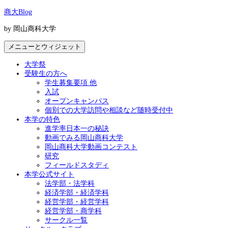
コ
商大Blog
ン
by 岡山商科大学
テ
ン
メニューとウィジェット
ツ
へ
大学祭
ス
受験生の方へ
キ
学生募集要項 他
ッ
入試
プ
オープンキャンパス
個別での大学訪問や相談など随時受付中
本学の特色
進学率日本一の秘訣
動画でみる岡山商科大学
岡山商科大学動画コンテスト
研究
フィールドスタディ
本学公式サイト
法学部・法学科
経済学部・経済学科
経営学部・経営学科
経営学部・商学科
サークル一覧