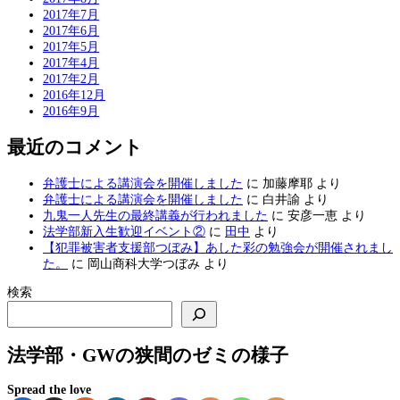
2017年7月
2017年6月
2017年5月
2017年4月
2017年2月
2016年12月
2016年9月
最近のコメント
弁護士による講演会を開催しました
に
加藤摩耶
より
弁護士による講演会を開催しました
に
白井諭
より
九鬼一人先生の最終講義が行われました
に
安彦一恵
より
法学部新入生歓迎イベント②
に
田中
より
【犯罪被害者支援部つぼみ】あした彩の勉強会が開催されまし
た。
に
岡山商科大学つぼみ
より
検索
法学部・GWの狭間のゼミの様子
Spread the love