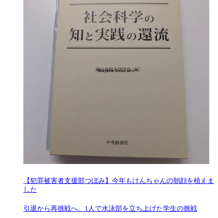
【犯罪被害者支援部つぼみ】今年もけんちゃんの朝顔を植えま
した
引退から再挑戦へ。1人で水泳部を立ち上げた学生の挑戦