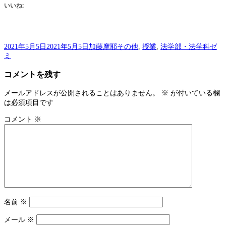
いいね:
投
作
カ
タ
2021年5月5日
2021年5月5日
加藤摩耶
その他
,
授業
,
法学部・法学科
ゼ
稿
成
テ
グ
ミ
日:
者
ゴ
コメントを残す
リ
ー
メールアドレスが公開されることはありません。
※
が付いている欄
は必須項目です
コメント
※
名前
※
メール
※