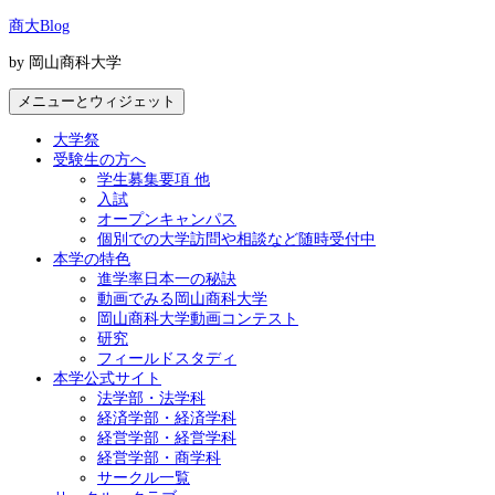
コ
商大Blog
ン
by 岡山商科大学
テ
ン
メニューとウィジェット
ツ
へ
大学祭
ス
受験生の方へ
キ
学生募集要項 他
ッ
入試
プ
オープンキャンパス
個別での大学訪問や相談など随時受付中
本学の特色
進学率日本一の秘訣
動画でみる岡山商科大学
岡山商科大学動画コンテスト
研究
フィールドスタディ
本学公式サイト
法学部・法学科
経済学部・経済学科
経営学部・経営学科
経営学部・商学科
サークル一覧