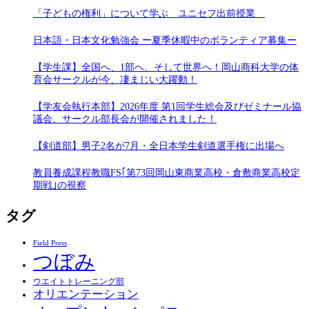
「子どもの権利」について学ぶ ユニセフ出前授業
日本語・日本文化勉強会 ー夏季休暇中のボランティア募集ー
【学生課】全国へ、1部へ、そして世界へ！岡山商科大学の体
育会サークルが今、凄まじい大躍動！
【学友会執行本部】2026年度 第1回学生総会及びゼミナール協
議会、サークル部長会が開催されました！
【剣道部】男子2名が7月・全日本学生剣道選手権に出場へ
教員養成課程教職FS｢第73回岡山東商業高校・倉敷商業高校定
期戦｣の視察
タグ
Field Press
つぼみ
ウエイトトレーニング部
オリエンテーション