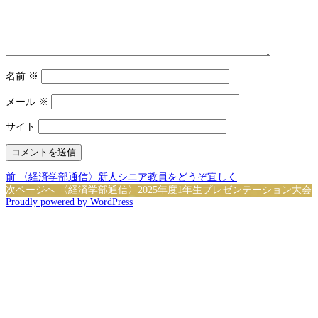
名前
※
メール
※
サイト
前
投
前
〈経済学部通信〉新人シニア教員をどうぞ宜しく
の
次
次ページへ
〈経済学部通信〉2025年度1年生プレゼンテーション大会
稿
Proudly powered by WordPress
投
の
稿:
投
ナ
稿:
ビ
ゲ
ー
シ