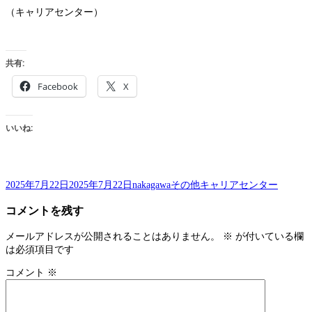
（キャリアセンター）
共有:
Facebook
X
いいね:
投
作
カ
タ
2025年7月22日
2025年7月22日
nakagawa
その他
キャリアセンター
稿
成
テ
グ
コメントを残す
日:
者
ゴ
リ
ー
メールアドレスが公開されることはありません。
※
が付いている欄
は必須項目です
コメント
※