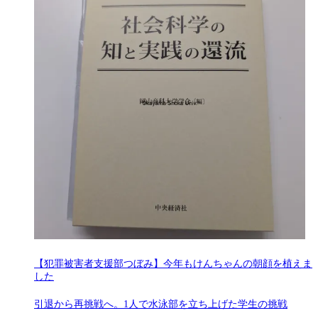
【犯罪被害者支援部つぼみ】今年もけんちゃんの朝顔を植えま
した
引退から再挑戦へ。1人で水泳部を立ち上げた学生の挑戦