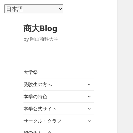
商大Blog
by 岡山商科大学
大学祭
サ
受験生の方へ
ブ
サ
メ
本学の特色
ブ
ニ
サ
メ
本学公式サイト
ュ
ブ
ニ
ー
サ
メ
サークル・クラブ
ュ
を
ブ
ニ
ー
展
メ