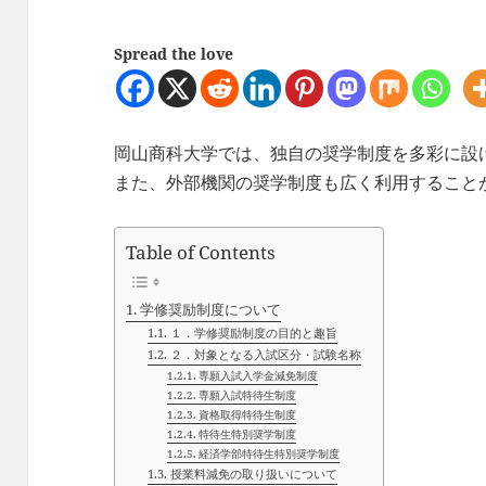
Spread the love
岡山商科大学では、独自の奨学制度を多彩に設
また、外部機関の奨学制度も広く利用すること
Table of Contents
学修奨励制度について
１．学修奨励制度の目的と趣旨
２．対象となる入試区分・試験名称
専願入試入学金減免制度
専願入試特待生制度
資格取得特待生制度
特待生特別奨学制度
経済学部特待生特別奨学制度
授業料減免の取り扱いについて