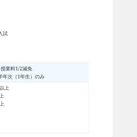
入試
授業料1/2減免
学年次（1年生）のみ
以上
以上
以上