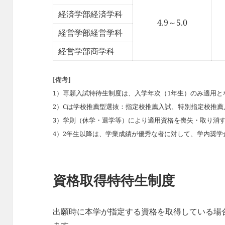
経済学部経済学科
4.9～5.0
経営学部経営学科
経営学部商学科
[備考]
1）専願入試特待生制度は、入学年次（1年生）のみ適用と
2）Cは学校推薦型選抜：指定校推薦入試、特別指定校推
3）学則（休学・退学等）により適用資格を喪失・取り消
4）2年生以降は、学業成績が優秀な者に対して、学内奨学
資格取得特待生制度
出願時に本学が指定する資格を取得している場