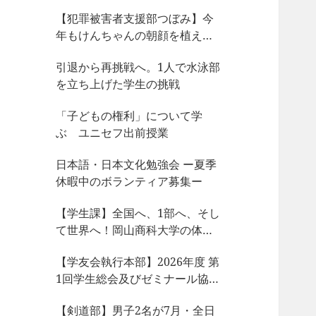
【犯罪被害者支援部つぼみ】今
年もけんちゃんの朝顔を植えま
した
引退から再挑戦へ。1人で水泳部
を立ち上げた学生の挑戦
「子どもの権利」について学
ぶ ユニセフ出前授業
日本語・日本文化勉強会 ー夏季
休暇中のボランティア募集ー
【学生課】全国へ、1部へ、そし
て世界へ！岡山商科大学の体育
会サークルが今、凄まじい大躍
【学友会執行本部】2026年度 第
動！
1回学生総会及びゼミナール協議
会、サークル部長会が開催され
【剣道部】男子2名が7月・全日
ました！