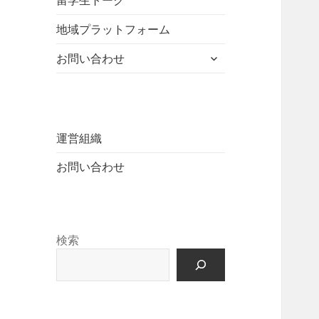
留学生トーク
ュ
を
開
ニ
ー
展
地域プラットフォーム
ュ
を
開
ー
展
サ
お問い合わせ
を
開
ブ
展
メ
開
ニ
ュ
ー
運営組織
を
お問い合わせ
展
開
検索