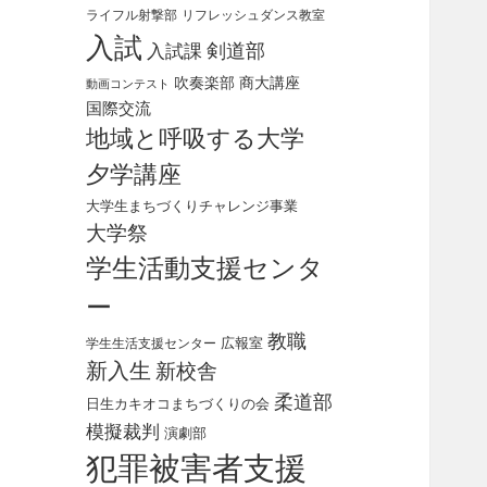
ライフル射撃部
リフレッシュダンス教室
入試
剣道部
入試課
吹奏楽部
商大講座
動画コンテスト
国際交流
地域と呼吸する大学
夕学講座
大学生まちづくりチャレンジ事業
大学祭
学生活動支援センタ
ー
教職
広報室
学生生活支援センター
新入生
新校舎
柔道部
日生カキオコまちづくりの会
模擬裁判
演劇部
犯罪被害者支援