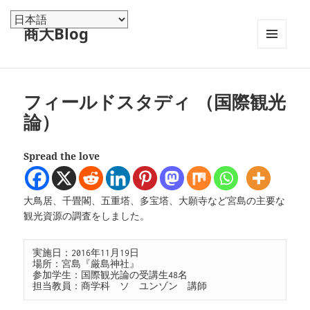
商大Blog
メニュ
ーとウ
ィジェ
ット
フィールドスタディ （国際観光
論）
Spread the love
大鳥居、千畳閣、五重塔、多宝塔、大願寺など宮島の主要な
観光資源の調査をしました。
実施日：2016年11月19日

場所：宮島『厳島神社』

参加学生：国際観光論の受講生48名

担当教員：商学科　ソ　ユンゾン　講師