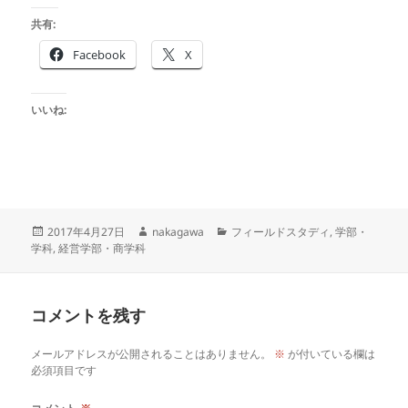
共有:
Facebook
X
いいね:
投
作
カ
2017年4月27日
nakagawa
フィールドスタディ
,
学部・
稿
成
テ
学科
,
経営学部・商学科
日:
者
ゴ
リ
ー
コメントを残す
メールアドレスが公開されることはありません。
※
が付いている欄は
必須項目です