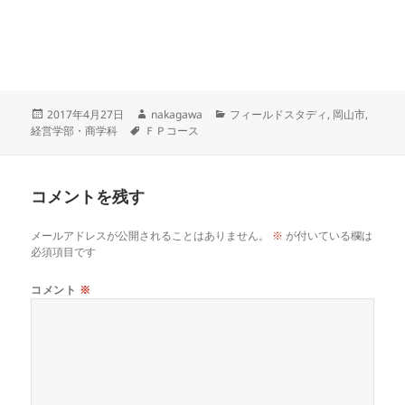
投
作
カ
2017年4月27日
nakagawa
フィールドスタディ
,
岡山市
,
稿
タ
成
テ
経営学部・商学科
ＦＰコース
日:
グ
者
ゴ
リ
ー
コメントを残す
メールアドレスが公開されることはありません。
※
が付いている欄は
必須項目です
コメント
※