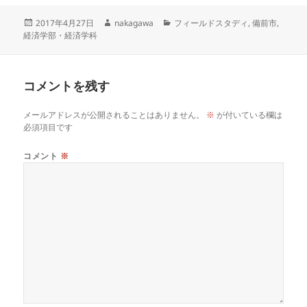
投
作
カ
2017年4月27日
nakagawa
フィールドスタディ
,
備前市
,
稿
成
テ
経済学部・経済学科
日:
者
ゴ
リ
ー
コメントを残す
メールアドレスが公開されることはありません。
※
が付いている欄は
必須項目です
コメント
※