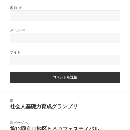
名前
※
メール
※
サイト
投
前
稿
社会人基礎力育成グランプリ
前
ナ
の
ビ
投
ゲ
次ページへ
稿:
ー
第12回京山地区ＥＳＤフェスティバル
次