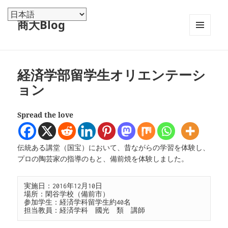
商大Blog
メニュ
ーとウ
ィジェ
ット
経済学部留学生オリエンテーシ
ョン
Spread the love
伝統ある講堂（国宝）において、昔ながらの学習を体験し、
プロの陶芸家の指導のもと、備前焼を体験しました。
実施日：2016年12月10日

場所：閑谷学校（備前市）

参加学生：経済学科留学生約40名

担当教員：経済学科　國光　類　講師