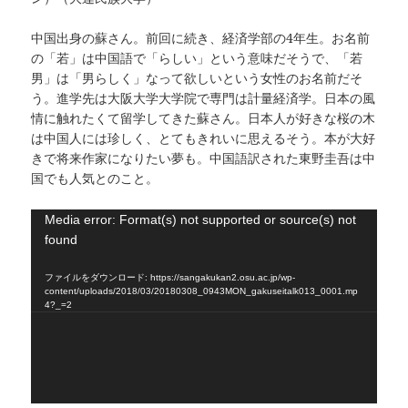
中国出身の蘇さん。前回に続き、経済学部の4年生。お名前
の「若」は中国語で「らしい」という意味だそうで、「若
男」は「男らしく」なって欲しいという女性のお名前だそ
う。進学先は大阪大学大学院で専門は計量経済学。日本の風
情に触れたくて留学してきた蘇さん。日本人が好きな桜の木
は中国人には珍しく、とてもきれいに思えるそう。本が大好
きで将来作家になりたい夢も。中国語訳された東野圭吾は中
国でも人気とのこと。
動
Media error: Format(s) not supported or source(s) not
画
found
プ
ファイルをダウンロード: https://sangakukan2.osu.ac.jp/wp-
レ
content/uploads/2018/03/20180308_0943MON_gakuseitalk013_0001.mp
ー
4?_=2
ヤ
ー