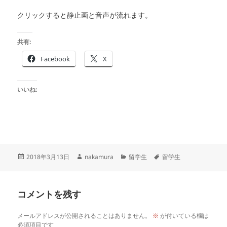
クリックすると静止画と音声が流れます。
共有:
Facebook
X
いいね:
投
作
カ
タ
2018年3月13日
nakamura
留学生
留学生
稿
成
テ
グ
日:
者
ゴ
リ
コメントを残す
ー
メールアドレスが公開されることはありません。
※
が付いている欄は
必須項目です