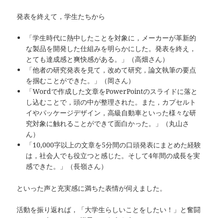
発表を終えて，学生たちから
「学生時代に熱中したことを対象に，メーカーが革新的
な製品を開発した仕組みを明らかにした。発表を終え，
とても達成感と爽快感がある。」（高畑さん）
「他者の研究発表を見て，改めて研究，論文執筆の要点
を掴むことができた。」（岡さん）
「Wordで作成した文章をPowerPointのスライドに落と
し込むことで，頭の中が整理された。また，カプセルト
イやパッケージデザイン，高級自動車といった様々な研
究対象に触れることができて面白かった。」（丸山さ
ん）
「10,000字以上の文章を5分間の口頭発表にまとめた経験
は，社会人でも役立つと感じた。そして4年間の成長を実
感できた。」（長嶺さん）
といった声と充実感に満ちた表情が伺えました。
活動を振り返れば，「大学生らしいことをしたい！」と奮闘