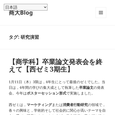
商大Blog
メニュ
ーとウ
ィジェ
ット
タグ:
研究演習
【商学科】卒業論文発表会を終
えて【西ゼミ3期生】
1月11日（木）3限は，4年生にとって最後のゼミでした。当
日は，4年間の学びの集大成として執筆した
卒業論文
の発表
会。今年は
ポスターセッション形式
で実施しました。
西ゼミは，
マーケティング
または
消費者行動研究
の領域で，
各々の興味と，学術的そして社会的に関心が高いテーマを自