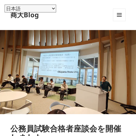
商大Blog
メニュ
ーとウ
ィジェ
ット
公務員試験合格者座談会を開催