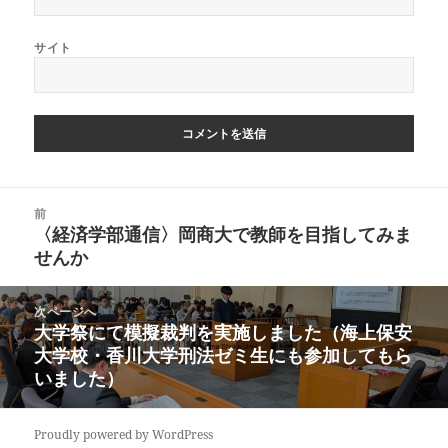
サイト
投
前
稿
〈経済学部通信〉岡商大で教師を目指してみま
前
ナ
の
せんか
ビ
投
ゲ
稿:
ー
次ページへ
シ
大学祭にて模擬裁判を実施しました（海上保安
次
ョ
の
大学校・香川大学刑法ゼミ生にも参加してもら
ン
投
いました）
稿:
Proudly powered by WordPress