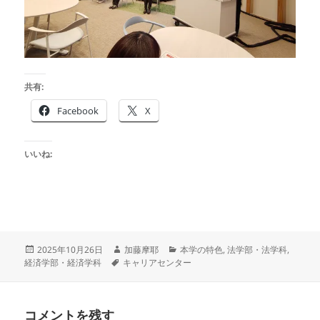
共有:
Facebook
X
いいね:
投
作
カ
2025年10月26日
加藤摩耶
本学の特色
,
法学部・法学科
,
稿
タ
成
テ
経済学部・経済学科
キャリアセンター
日:
グ
者
ゴ
リ
ー
コメントを残す