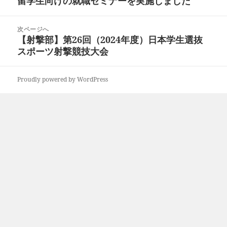
留学生向けの就職セミナーを実施しました
ナ
の
ビ
投
ゲ
次ページへ
稿:
ー
【射撃部】第26回（2024年度）日本学生選抜
次
シ
の
スポーツ射撃競技大会
ョ
投
ン
稿:
Proudly powered by WordPress