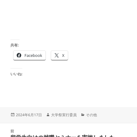
共有:
Facebook
X
いいね:
投
作
カ
2024年6月17日
大学祭実行委員
その他
稿
成
テ
日:
者
ゴ
投
リ
前
稿
ー
前