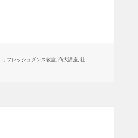
タ
リフレッシュダンス教室
,
商大講座
,
社
グ