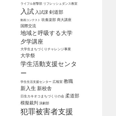
ライフル射撃部
リフレッシュダンス教室
入試
剣道部
入試課
吹奏楽部
商大講座
動画コンテスト
国際交流
地域と呼吸する大学
夕学講座
大学生まちづくりチャレンジ事業
大学祭
学生活動支援センタ
ー
教職
広報室
学生生活支援センター
新入生
新校舎
柔道部
日生カキオコまちづくりの会
模擬裁判
演劇部
犯罪被害者支援