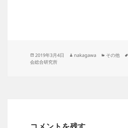
投
作
カ
2019年3月4日
nakagawa
その他
稿
成
テ
会総合研究所
日:
者
ゴ
リ
ー
コメントを残す