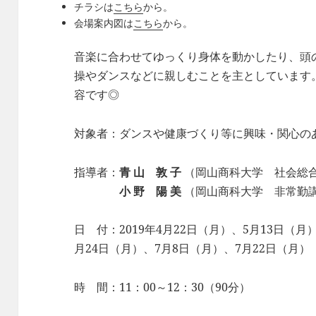
チラシは
こちら
から。
会場案内図は
こちら
から。
音楽に合わせてゆっくり身体を動かしたり、頭
操やダンスなどに親しむことを主としています
容です◎
対象者：ダンスや健康づくり等に興味・関心の
指導者：
青 山 敦 子
（岡山商科大学 社会総
小 野 陽 美
（岡山商科大学 非常勤
日 付：2019年4月22日（月）、5月13日（月
月24日（月）、7月8日（月）、7月22日（月）
時 間：11：00～12：30（90分）