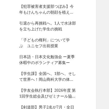
【犯罪被害者支援部つぼみ】今
年もけんちゃんの朝顔を植えま
した
引退から再挑戦へ。1人で水泳部
を立ち上げた学生の挑戦
「子どもの権利」について学
ぶ ユニセフ出前授業
日本語・日本文化勉強会 ー夏季
休暇中のボランティア募集ー
【学生課】全国へ、1部へ、そし
て世界へ！岡山商科大学の体育
会サークルが今、凄まじい大躍
【学友会執行本部】2026年度 第
動！
1回学生総会及びゼミナール協議
会、サークル部長会が開催され
【剣道部】男子2名が7月・全日
ました！