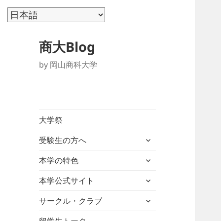
商大Blog
by 岡山商科大学
大学祭
サ
受験生の方へ
ブ
サ
メ
本学の特色
ブ
ニ
サ
メ
本学公式サイト
ュ
ブ
ニ
ー
サ
メ
サークル・クラブ
ュ
を
ブ
ニ
ー
展
メ