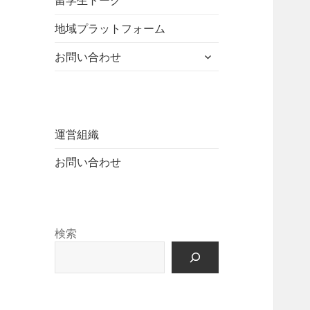
留学生トーク
ュ
を
開
ニ
ー
展
地域プラットフォーム
ュ
を
開
ー
展
サ
お問い合わせ
を
開
ブ
展
メ
開
ニ
ュ
ー
運営組織
を
お問い合わせ
展
開
検索