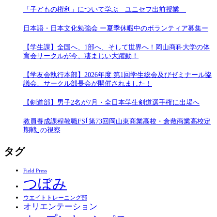
「子どもの権利」について学ぶ ユニセフ出前授業
日本語・日本文化勉強会 ー夏季休暇中のボランティア募集ー
【学生課】全国へ、1部へ、そして世界へ！岡山商科大学の体
育会サークルが今、凄まじい大躍動！
【学友会執行本部】2026年度 第1回学生総会及びゼミナール協
議会、サークル部長会が開催されました！
【剣道部】男子2名が7月・全日本学生剣道選手権に出場へ
教員養成課程教職FS｢第73回岡山東商業高校・倉敷商業高校定
期戦｣の視察
タグ
Field Press
つぼみ
ウエイトトレーニング部
オリエンテーション