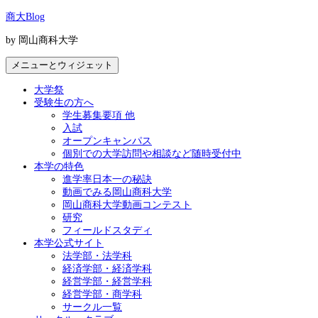
コ
商大Blog
ン
by 岡山商科大学
テ
ン
メニューとウィジェット
ツ
へ
大学祭
ス
受験生の方へ
キ
学生募集要項 他
ッ
入試
プ
オープンキャンパス
個別での大学訪問や相談など随時受付中
本学の特色
進学率日本一の秘訣
動画でみる岡山商科大学
岡山商科大学動画コンテスト
研究
フィールドスタディ
本学公式サイト
法学部・法学科
経済学部・経済学科
経営学部・経営学科
経営学部・商学科
サークル一覧