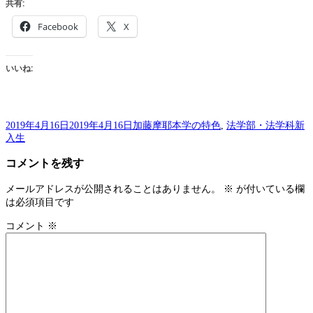
共有:
Facebook
X
いいね:
投
作
カ
タ
2019年4月16日
2019年4月16日
加藤摩耶
本学の特色
,
法学部・法学科
新
稿
成
テ
グ
入生
日:
者
ゴ
コメントを残す
リ
ー
メールアドレスが公開されることはありません。
※
が付いている欄
は必須項目です
コメント
※