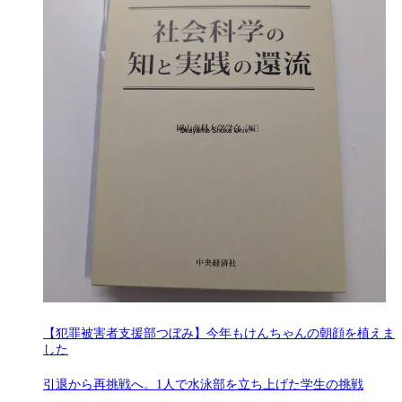
【犯罪被害者支援部つぼみ】今年もけんちゃんの朝顔を植えま
した
引退から再挑戦へ。1人で水泳部を立ち上げた学生の挑戦