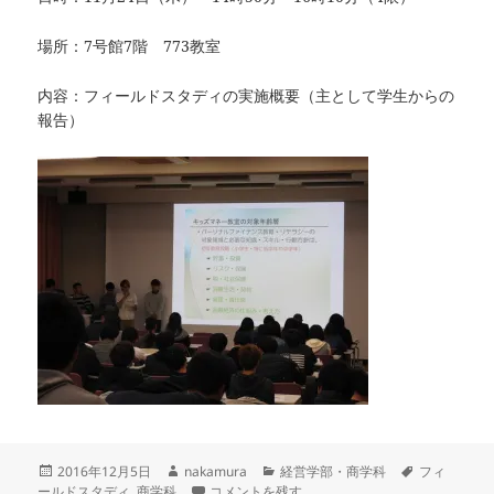
場所：7号館7階 773教室
内容：フィールドスタディの実施概要（主として学生からの
報告）
投
作
カ
タ
2016年12月5日
nakamura
経営学部・商学科
フィ
稿
成
フィールドスタディ報告会開催 に
テ
グ
ールドスタディ
,
商学科
コメントを残す