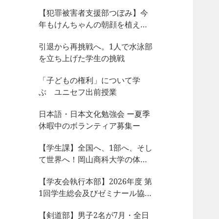
【犯罪被害者支援部つぼみ】今
年もけんちゃんの朝顔を植えま
した
引退から再挑戦へ。1人で水泳部
を立ち上げた学生の挑戦
「子どもの権利」について学
ぶ ユニセフ出前授業
日本語・日本文化勉強会 ー夏季
休暇中のボランティア募集ー
【学生課】全国へ、1部へ、そし
て世界へ！岡山商科大学の体育
会サークルが今、凄まじい大躍
【学友会執行本部】2026年度 第
動！
1回学生総会及びゼミナール協議
会、サークル部長会が開催され
【剣道部】男子2名が7月・全日
ました！