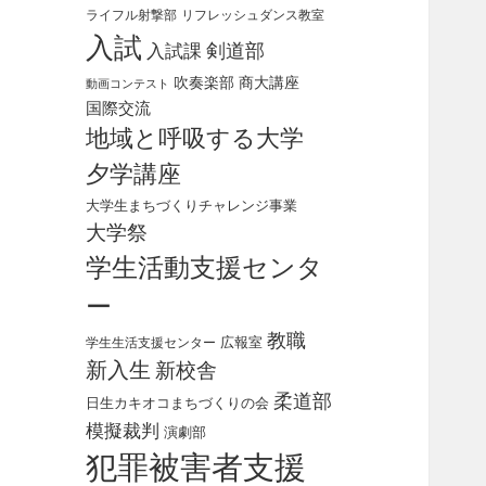
ライフル射撃部
リフレッシュダンス教室
入試
剣道部
入試課
吹奏楽部
商大講座
動画コンテスト
国際交流
地域と呼吸する大学
夕学講座
大学生まちづくりチャレンジ事業
大学祭
学生活動支援センタ
ー
教職
広報室
学生生活支援センター
新入生
新校舎
柔道部
日生カキオコまちづくりの会
模擬裁判
演劇部
犯罪被害者支援