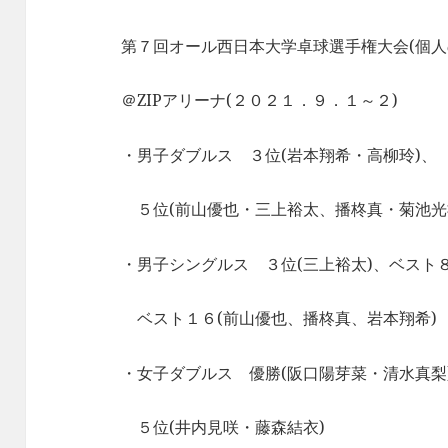
第７回オール西日本大学卓球選手権大会(個人
＠ZIPアリーナ(２０２１．９．１～２)
・男子ダブルス ３位(岩本翔希・高柳玲)、
５位(前山優也・三上裕太、播柊真・菊池光
・男子シングルス ３位(三上裕太)、ベスト８
ベスト１６(前山優也、播柊真、岩本翔希)
・女子ダブルス 優勝(阪口陽芽菜・清水真梨)
５位(井内見咲・藤森結衣)