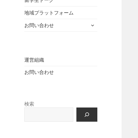
留学生トーク
ュ
を
開
ニ
ー
展
地域プラットフォーム
ュ
を
開
ー
展
サ
お問い合わせ
を
開
ブ
展
メ
開
ニ
ュ
ー
運営組織
を
お問い合わせ
展
開
検索