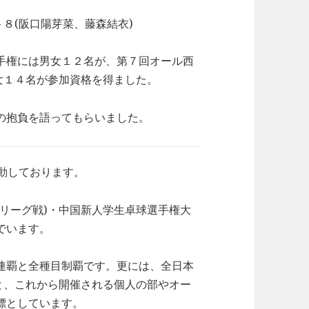
８(阪口陽芽菜、藤森結衣)
手権には男女１２名が、第７回オール西
女１４名が参加資格を得ました。
の抱負を語ってもらいました。
動しております。
リーグ戦)・中国新人学生卓球選手権大
でいます。
連覇と全種目制覇です。更には、全日本
と、これから開催される個人の部やオー
標としています。