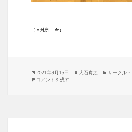
（卓球部：全）
投
作
カ
2021年9月15日
大石貴之
サークル・
稿
【卓球部】全日本大学総合卓球選手権への出
成
テ
コメントを残す
日:
者
ゴ
リ
ー