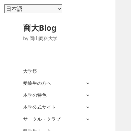
商大Blog
by 岡山商科大学
大学祭
サ
受験生の方へ
ブ
サ
メ
本学の特色
ブ
ニ
サ
メ
本学公式サイト
ュ
ブ
ニ
ー
サ
メ
サークル・クラブ
ュ
を
ブ
ニ
ー
展
メ