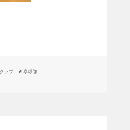
タ
クラブ
卓球部
場権を獲得しました に
グ