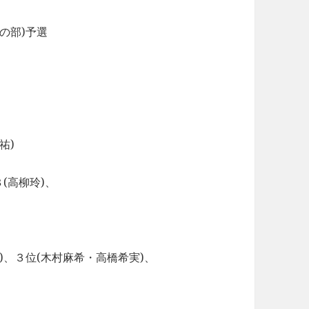
の部)予選
祐)
(高柳玲)、
、３位(木村麻希・高橋希実)、