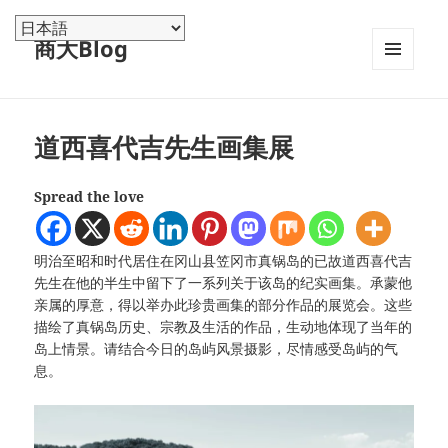
商大Blog
メニュ
ーとウ
ィジェ
ット
道西喜代吉先生画集展
Spread the love
明治至昭和时代居住在冈山县笠冈市真锅岛的已故道西喜代吉
先生在他的半生中留下了一系列关于该岛的纪实画集。承蒙他
亲属的厚意，得以举办此珍贵画集的部分作品的展览会。这些
描绘了真锅岛历史、宗教及生活的作品，生动地体现了当年的
岛上情景。请结合今日的岛屿风景摄影，尽情感受岛屿的气
息。