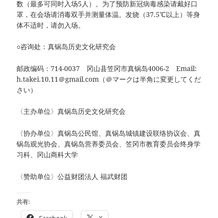
数（最多可同时入场5人）。为了预防新冠病毒感染请戴好口
罩，在会场请消毒双手并测量体温。发烧（37.5℃以上）等身
体不适时，请勿入场。
○咨询处：真锅岛历史文化研究会
邮政编码：714-0037 冈山县笠冈市真锅岛4006-2 Email:
h.takei.10.11＠gmail.com（＠マークは半角に変更してくだ
さい）
〈主办单位〉真锅岛历史文化研究会
〈协办单位〉真锅岛公民馆、真锅岛城镇建设联络协议会、真
锅岛观光协会、真锅岛营养委员会、笠冈市教育委员会终身学
习科、冈山商科大学
〈赞助单位〉公益财团法人 福武财团
共有: