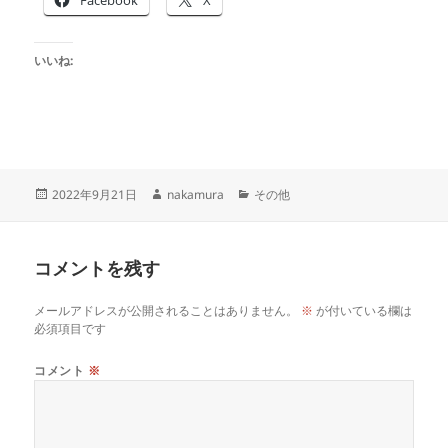
Facebook
X
いいね:
投
作
カ
2022年9月21日
nakamura
その他
稿
成
テ
日:
者
ゴ
リ
コメントを残す
ー
メールアドレスが公開されることはありません。
※
が付いている欄は
必須項目です
コメント
※