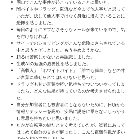
岡山でこんな事件が起こっていることに驚いた。
闇バイトやドラッグ、匿流など今まで他人事だと思って
いたが、決して他人事ではなく身近に潜んでいることに
恐怖を感じました。
毎日のようにアブなさそうなメールが来ているので、気
を付けなければ。
サイトでのショッピングがこんな危険にさらされている
中と思うとぞっとした。もうやめようかな。
頼るは警察しかないと再認識しました。
生成AIの勉強の必要性を感じました。
「高収入」「ホワイトバイト」「誰でも簡単」などの甘
い言葉に載せられてはいけないと思った。
ドラッグも甘い言葉や軽い気持ちでついついやってしま
ったら、どんな結果が待っているのか考えさせられまし
た。
自分が加害者にも被害者にもならないために、日頃から
情報リテラシーを高め、安易に誘惑に乗らないしっかり
し意思を持ちたいと思いました。
たかが自転車の鍵だと甘く考えていたが、盗難にあって
はじめて自分の甘さが解ったし、こんな盗難件数が多い
のかと初めて知りました。