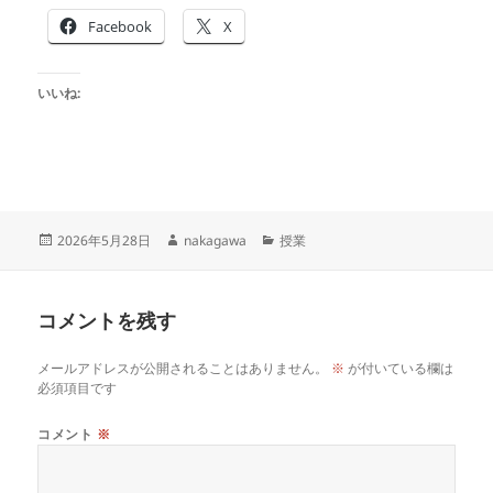
Facebook
X
いいね:
投
作
カ
2026年5月28日
nakagawa
授業
稿
成
テ
日:
者
ゴ
リ
コメントを残す
ー
メールアドレスが公開されることはありません。
※
が付いている欄は
必須項目です
コメント
※