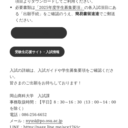
項目よりダウンロードしてご利用ください。
必要書類は
「2025年度学生募集要項」
の各入試項目にあ
る「出願手続」をご確認のうえ、
簡易書留速達
でご郵送
ください。
インターネット出願について
受験生応援サイト・入試情報
入試の詳細は、入試ガイドや学生募集要項をご確認くださ
い。
皆さまのご出願をお待ちしております！
岡山商科大学 入試課
事務取扱時間：【平日】8：30～16：30（13：00～14：00
を除く）
電話：086-256-6652
メール：
nyusi@po.osu.ac.jp
LINE：
https://page.line.me/ace1761c