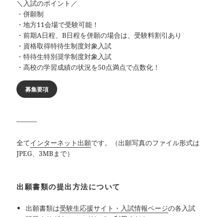
＼入試のポイント／
・併願制
・地方11会場で受験可能！
・前期A日程、B日程を併願の場合は、受験料割引あり
・資格取得特待生制度対象入試
・特待生特別奨学制度対象入試
・高校の学習成績の状況を50点満点で点数化！
募集要項
———
全て
インターネット出願
です。（出願写真のファイル形式は
JPEG、3MBまで）
出願書類の提出方法について
出願書類は
受験生応援サイト・入試情報ページ
の各入試