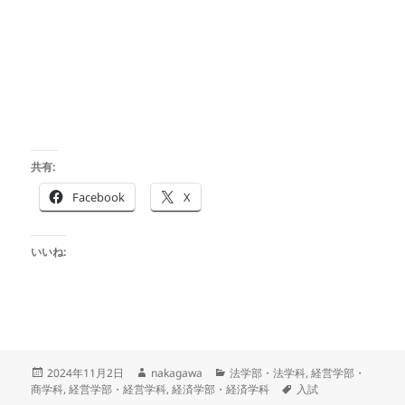
共有:
Facebook
X
いいね:
投
作
カ
2024年11月2日
nakagawa
法学部・法学科
,
経営学部・
稿
成
テ
タ
商学科
,
経営学部・経営学科
,
経済学部・経済学科
入試
日:
者
ゴ
グ