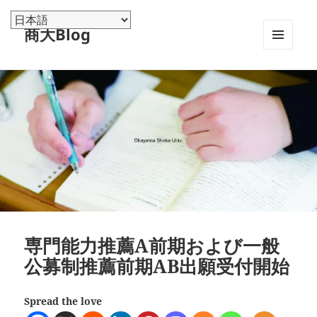
商大Blog
メニュ
ーとウ
ィジェ
ット
専門能力推薦A前期および一般
公募制推薦前期AB出願受付開始
Spread the love