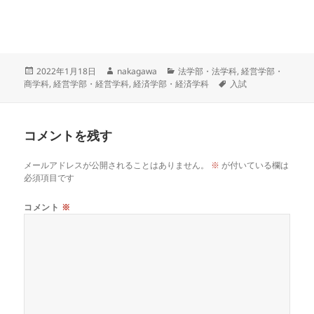
投
作
カ
2022年1月18日
nakagawa
法学部・法学科
,
経営学部・
稿
成
テ
タ
商学科
,
経営学部・経営学科
,
経済学部・経済学科
入試
日:
者
ゴ
グ
リ
ー
コメントを残す
メールアドレスが公開されることはありません。
※
が付いている欄は
必須項目です
コメント
※