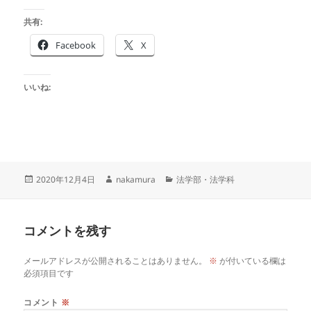
共有:
Facebook
X
いいね:
投
作
カ
2020年12月4日
nakamura
法学部・法学科
稿
成
テ
日:
者
ゴ
リ
コメントを残す
ー
メールアドレスが公開されることはありません。
※
が付いている欄は
必須項目です
コメント
※