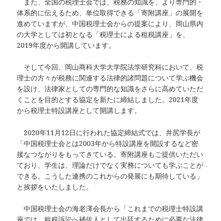
また、全国の税理士会では、税務の知識を、より専門的・
体系的に伝えるため、単位取得できる「寄附講座」の展開を
進めていますが、中国税理士会からの提案により、岡山県内
の大学としては初となる「税理士による租税講座」を、
2019年度から開講しています。
そして今回、岡山商科大学大学院法学研究科において、税
理士の方々が税務に関連する法律的諸問題について学ぶ機会
を設け、法律家としての専門的な知識をさらに高めていただ
くことを目的とする協定を新たに締結しました。2021年度
から税理士特設講座として開講します。
2020年11月12日に行われた協定締結式では、井尻学長が
「中国税理士会とは2003年から特設講座を開設するなど密
接なつながりをもってきている。寄附講座もご提供いただい
ており、学生は、理論だけでなく実務についても学ぶことが
できる。こうした連携のこれからの発展にも期待している」
と挨拶をいたしました。
中国税理士会の海老澤会長から「これまでの税理士特設講
座では、租税訴訟へ補佐人として出廷するために必要な法律