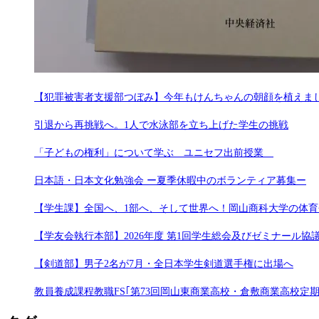
【犯罪被害者支援部つぼみ】今年もけんちゃんの朝顔を植えま
引退から再挑戦へ。1人で水泳部を立ち上げた学生の挑戦
「子どもの権利」について学ぶ ユニセフ出前授業
日本語・日本文化勉強会 ー夏季休暇中のボランティア募集ー
【学生課】全国へ、1部へ、そして世界へ！岡山商科大学の体
【学友会執行本部】2026年度 第1回学生総会及びゼミナール
【剣道部】男子2名が7月・全日本学生剣道選手権に出場へ
教員養成課程教職FS｢第73回岡山東商業高校・倉敷商業高校定期