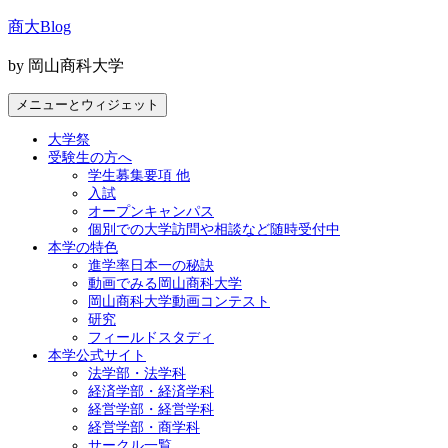
コ
商大Blog
ン
テ
by 岡山商科大学
ン
ツ
メニューとウィジェット
へ
ス
大学祭
キ
受験生の方へ
ッ
学生募集要項 他
プ
入試
オープンキャンパス
個別での大学訪問や相談など随時受付中
本学の特色
進学率日本一の秘訣
動画でみる岡山商科大学
岡山商科大学動画コンテスト
研究
フィールドスタディ
本学公式サイト
法学部・法学科
経済学部・経済学科
経営学部・経営学科
経営学部・商学科
サークル一覧