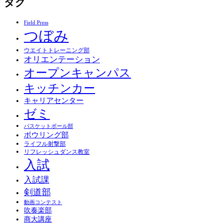
タグ
Field Press
つぼみ
ウエイトトレーニング部
オリエンテーション
オープンキャンパス
キッチンカー
キャリアセンター
ゼミ
バスケットボール部
ボウリング部
ライフル射撃部
リフレッシュダンス教室
入試
入試課
剣道部
動画コンテスト
吹奏楽部
商大講座