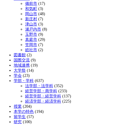
備前市
(17)
和気町
(3)
岡山市
(48)
新庄村
(7)
津山市
(3)
瀬戸内市
(8)
玉野市
(9)
真庭市
(29)
笠岡市
(7)
総社市
(2)
図書館
(2)
国際交流
(9)
地域連携
(19)
大学祭
(14)
学会
(23)
学部・学科
(637)
法学部・法学科
(352)
経営学部・商学科
(233)
経営学部・経営学科
(137)
経済学部・経済学科
(225)
授業
(204)
本学の特色
(194)
留学生
(57)
研究
(100)