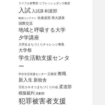
ライフル射撃部
リフレッシュダンス教室
入試
剣道部
入試課
吹奏楽部
商大講座
動画コンテスト
国際交流
地域と呼吸する大学
夕学講座
大学生まちづくりチャレンジ事業
大学祭
学生活動支援センタ
ー
教職
広報室
学生生活支援センター
新入生
新校舎
柔道部
日生カキオコまちづくりの会
模擬裁判
演劇部
犯罪被害者支援