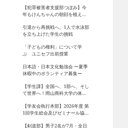
【犯罪被害者支援部つぼみ】今
年もけんちゃんの朝顔を植えま
した
引退から再挑戦へ。1人で水泳部
を立ち上げた学生の挑戦
「子どもの権利」について学
ぶ ユニセフ出前授業
日本語・日本文化勉強会 ー夏季
休暇中のボランティア募集ー
【学生課】全国へ、1部へ、そし
て世界へ！岡山商科大学の体育
会サークルが今、凄まじい大躍
【学友会執行本部】2026年度 第
動！
1回学生総会及びゼミナール協議
会、サークル部長会が開催され
【剣道部】男子2名が7月・全日
ました！