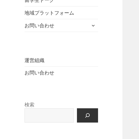
留学生トーク
ュ
を
開
ニ
ー
展
地域プラットフォーム
ュ
を
開
ー
展
サ
お問い合わせ
を
開
ブ
展
メ
開
ニ
ュ
ー
運営組織
を
お問い合わせ
展
開
検索