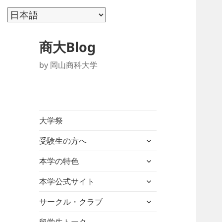
商大Blog
by 岡山商科大学
大学祭
サ
受験生の方へ
ブ
サ
メ
本学の特色
ブ
ニ
サ
メ
本学公式サイト
ュ
ブ
ニ
ー
サ
メ
サークル・クラブ
ュ
を
ブ
ニ
ー
展
メ