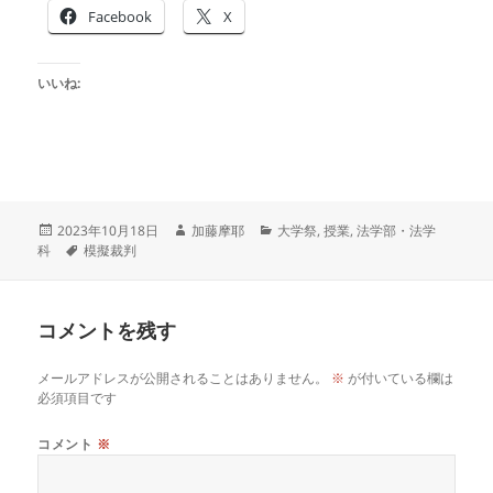
Facebook
X
いいね:
投
作
カ
2023年10月18日
加藤摩耶
大学祭
,
授業
,
法学部・法学
稿
タ
成
テ
科
模擬裁判
日:
グ
者
ゴ
リ
ー
コメントを残す
メールアドレスが公開されることはありません。
※
が付いている欄は
必須項目です
コメント
※