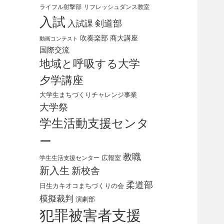
ライフル射撃部
リフレッシュダンス教室
入試
剣道部
入試課
吹奏楽部
商大講座
動画コンテスト
国際交流
地域と呼吸する大学
夕学講座
大学生まちづくりチャレンジ事業
大学祭
学生活動支援センタ
ー
教職
広報室
学生生活支援センター
新入生
新校舎
柔道部
日生カキオコまちづくりの会
模擬裁判
演劇部
犯罪被害者支援