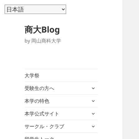
商大Blog
by 岡山商科大学
大学祭
サ
受験生の方へ
ブ
サ
メ
本学の特色
ブ
ニ
サ
メ
本学公式サイト
ュ
ブ
ニ
ー
サ
メ
サークル・クラブ
ュ
を
ブ
ニ
ー
展
メ