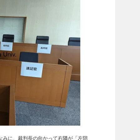
なみに、裁判長の向かって右隣が「左陪