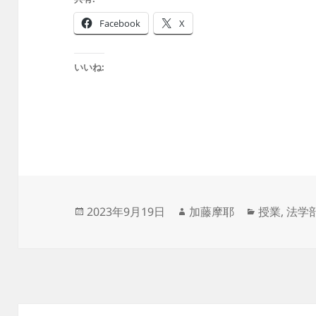
Facebook
X
いいね:
投
作
カ
2023年9月19日
加藤摩耶
授業
,
法学
稿
成
テ
日:
者
ゴ
リ
ー