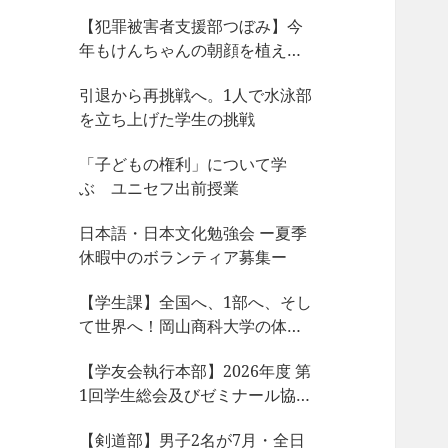
【犯罪被害者支援部つぼみ】今
年もけんちゃんの朝顔を植えま
した
引退から再挑戦へ。1人で水泳部
を立ち上げた学生の挑戦
「子どもの権利」について学
ぶ ユニセフ出前授業
日本語・日本文化勉強会 ー夏季
休暇中のボランティア募集ー
【学生課】全国へ、1部へ、そし
て世界へ！岡山商科大学の体育
会サークルが今、凄まじい大躍
【学友会執行本部】2026年度 第
動！
1回学生総会及びゼミナール協議
会、サークル部長会が開催され
【剣道部】男子2名が7月・全日
ました！