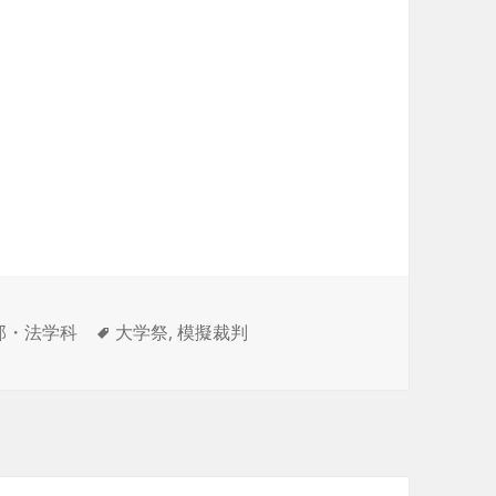
タ
部・法学科
大学祭
,
模擬裁判
グ