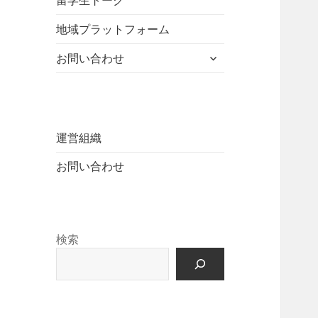
留学生トーク
ュ
を
開
ニ
ー
展
地域プラットフォーム
ュ
を
開
ー
展
サ
お問い合わせ
を
開
ブ
展
メ
開
ニ
ュ
ー
運営組織
を
お問い合わせ
展
開
検索