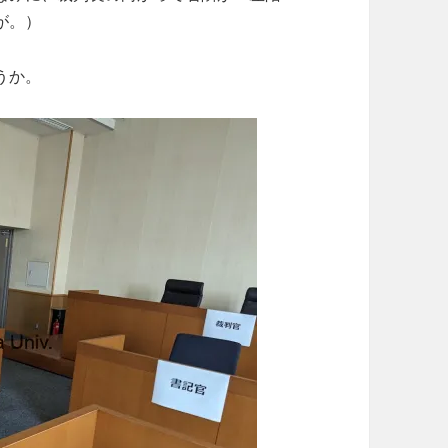
が。）
うか。