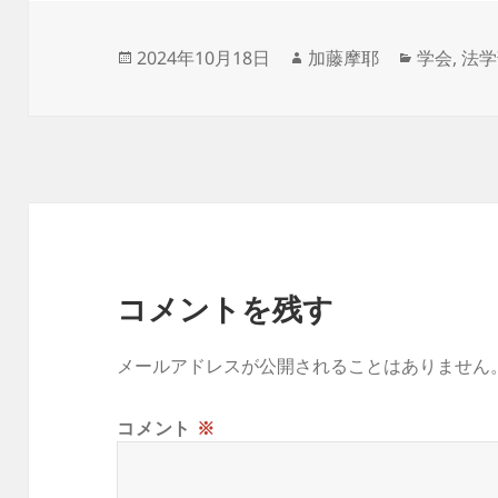
投
作
カ
2024年10月18日
加藤摩耶
学会
,
法学
稿
成
テ
日:
者
ゴ
リ
ー
コメントを残す
メールアドレスが公開されることはありません
コメント
※