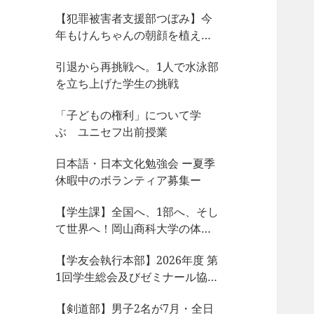
【犯罪被害者支援部つぼみ】今
年もけんちゃんの朝顔を植えま
した
引退から再挑戦へ。1人で水泳部
を立ち上げた学生の挑戦
「子どもの権利」について学
ぶ ユニセフ出前授業
日本語・日本文化勉強会 ー夏季
休暇中のボランティア募集ー
【学生課】全国へ、1部へ、そし
て世界へ！岡山商科大学の体育
会サークルが今、凄まじい大躍
【学友会執行本部】2026年度 第
動！
1回学生総会及びゼミナール協議
会、サークル部長会が開催され
【剣道部】男子2名が7月・全日
ました！