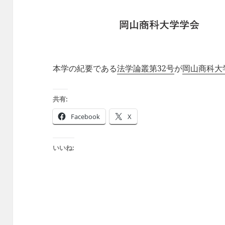
本学の紀要である
法学論叢第32号
が
岡山商科大
共有:
Facebook
X
いいね: