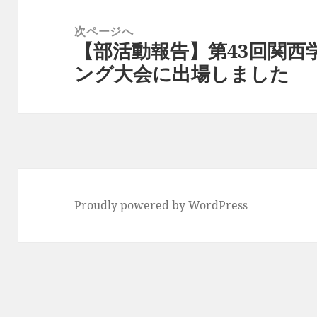
シ
ョ
次ページへ
ン
【部活動報告】第43回関西
次
の
ング大会に出場しました
投
稿:
Proudly powered by WordPress