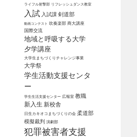
ライフル射撃部
リフレッシュダンス教室
入試
剣道部
入試課
吹奏楽部
商大講座
動画コンテスト
国際交流
地域と呼吸する大学
夕学講座
大学生まちづくりチャレンジ事業
大学祭
学生活動支援センタ
ー
教職
広報室
学生生活支援センター
新入生
新校舎
柔道部
日生カキオコまちづくりの会
模擬裁判
演劇部
犯罪被害者支援