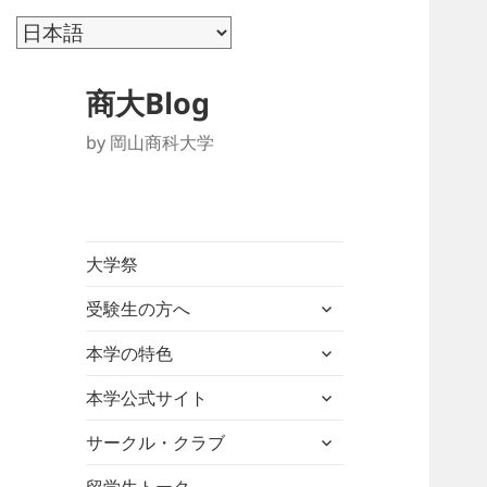
商大Blog
by 岡山商科大学
大学祭
サ
受験生の方へ
ブ
サ
メ
本学の特色
ブ
ニ
サ
メ
本学公式サイト
ュ
ブ
ニ
ー
サ
メ
サークル・クラブ
ュ
を
ブ
ニ
ー
展
メ