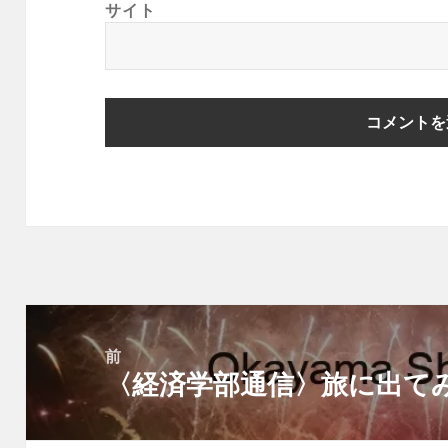
サイト
投
稿
前
ナ
〈経済学部通信〉旅に出て
前
ビ
の
ゲ
投
ー
稿: