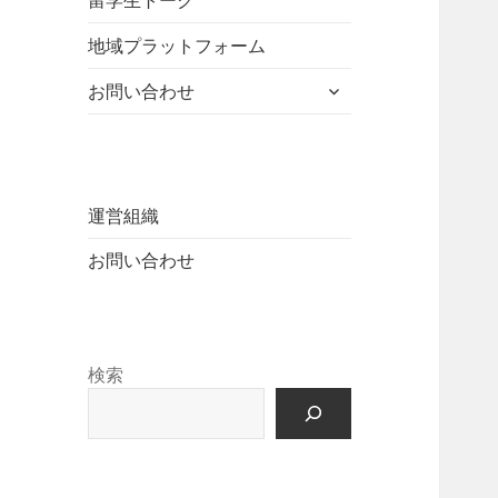
留学生トーク
ュ
を
開
ニ
ー
展
地域プラットフォーム
ュ
を
開
ー
展
サ
お問い合わせ
を
開
ブ
展
メ
開
ニ
ュ
ー
運営組織
を
お問い合わせ
展
開
検索