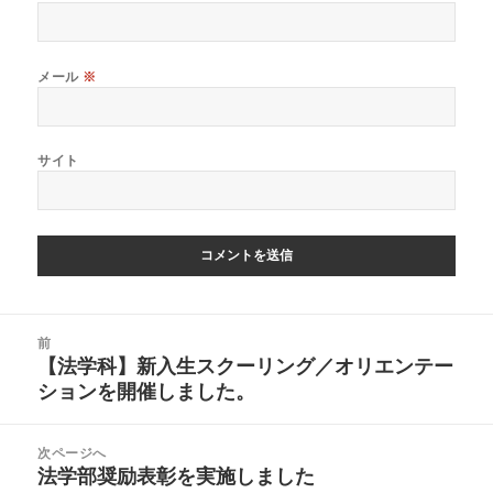
メール
※
サイト
投
前
稿
【法学科】新入生スクーリング／オリエンテー
前
ナ
の
ションを開催しました。
ビ
投
ゲ
稿:
ー
次ページへ
シ
法学部奨励表彰を実施しました
次