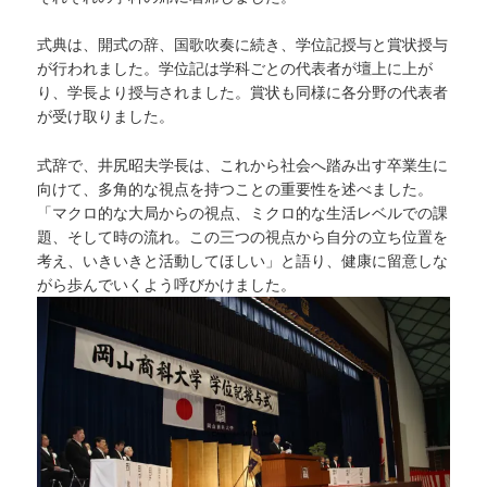
式典は、開式の辞、国歌吹奏に続き、学位記授与と賞状授与
が行われました。学位記は学科ごとの代表者が壇上に上が
り、学長より授与されました。賞状も同様に各分野の代表者
が受け取りました。
式辞で、井尻昭夫学長は、これから社会へ踏み出す卒業生に
向けて、多角的な視点を持つことの重要性を述べました。
「マクロ的な大局からの視点、ミクロ的な生活レベルでの課
題、そして時の流れ。この三つの視点から自分の立ち位置を
考え、いきいきと活動してほしい」と語り、健康に留意しな
がら歩んでいくよう呼びかけました。