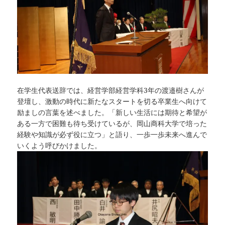
在学生代表送辞では、経営学部経営学科3年の渡邉樹さんが
登壇し、激動の時代に新たなスタートを切る卒業生へ向けて
励ましの言葉を述べました。「新しい生活には期待と希望が
ある一方で困難も待ち受けているが、岡山商科大学で培った
経験や知識が必ず役に立つ」と語り、一歩一歩未来へ進んで
いくよう呼びかけました。