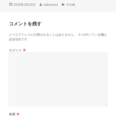
投
作
カ
2026年3月22日
nakamura
その他
稿
成
テ
日:
者
ゴ
リ
コメントを残す
ー
メールアドレスが公開されることはありません。
※
が付いている欄は
必須項目です
コメント
※
名前
※