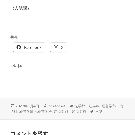
（入試課）
共有:
Facebook
X
いいね:
投
作
カ
2023年1月4日
nakagawa
法学部・法学科
,
経営学部・商
稿
成
テ
タ
学科
,
経営学部・経営学科
,
経済学部・経済学科
入試
日:
者
ゴ
グ
リ
ー
コメントを残す