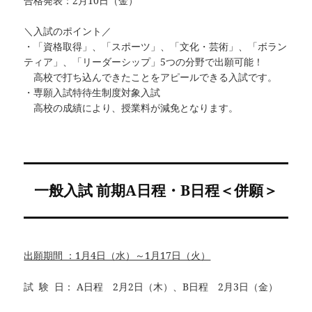
合格発表：2月10日（金）
＼入試のポイント／
・「資格取得」、「スポーツ」、「文化・芸術」、「ボラン
ティア」、「リーダーシップ」5つの分野で出願可能！
高校で打ち込んできたことをアピールできる入試です。
・専願入試特待生制度対象入試
高校の成績により、授業料が減免となります。
一般入試 前期A日程・B日程＜併願＞
出願期間 ：1月4日（水）～1月17日（火）
試 験 日： A日程 2月2日（木）、B日程 2月3日（金）