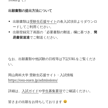
出願書類の提出方法について
出願書類は
受験生応援サイト
の各入試項目よりダウンロ
ードしてご利用ください。
出願登録完了画面の「必要書類の郵送」欄に基づき、
簡
易書留速達
でご郵送ください。
なお、出願書類や他試験の日程等は下記URLをご覧くださ
い。
岡山商科大学 受験生応援サイト・入試情報
https://osu-ouen.jp/admissions/
詳細は、
入試ガイド
や
学生募集要項
でご確認ください。
皆さまの出願をお待ちしております