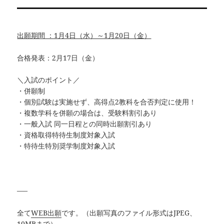
出願期間 ：1月4日（水）～1月20日（金）
合格発表：2月17日（金）
＼入試のポイント／
・併願制
・個別試験は実施せず、高得点2教科を合否判定に使用！
・複数学科を併願の場合は、受験料割引あり
・一般入試 同一日程との同時出願割引あり
・資格取得特待生制度対象入試
・特待生特別奨学制度対象入試
—–
全て
WEB出願
です。（出願写真のファイル形式はJPEG、
10MBまで）