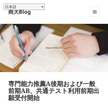
商大Blog
メニュ
ーとウ
ィジェ
ット
専門能力推薦A後期および一般
前期AB、共通テスト利用前期出
願受付開始