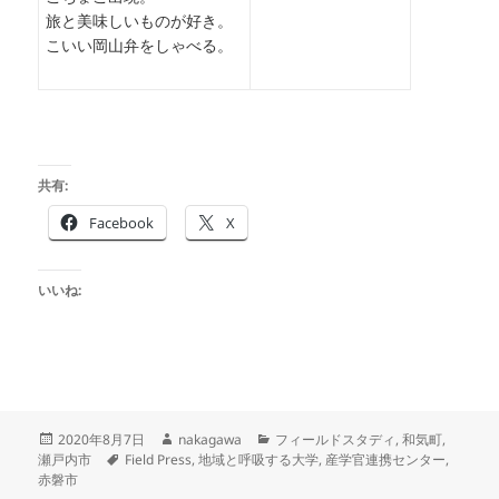
旅と美味しいものが好き。
こいい岡山弁をしゃべる。
共有:
Facebook
X
いいね:
投
作
カ
2020年8月7日
nakagawa
フィールドスタディ
,
和気町
,
稿
タ
成
テ
瀬戸内市
Field Press
,
地域と呼吸する大学
,
産学官連携センター
,
日:
グ
者
ゴ
赤磐市
リ