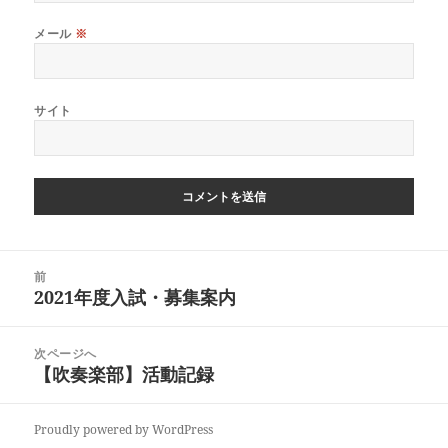
メール
※
サイト
投
前
稿
2021年度入試・募集案内
前
ナ
の
ビ
投
ゲ
次ページへ
稿:
ー
【吹奏楽部】活動記録
次
シ
の
ョ
投
Proudly powered by WordPress
ン
稿: