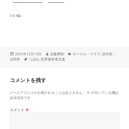
いいね:
投
作
カ
2021年12月13日
加藤摩耶
サークル・クラブ
,
法学部・
稿
タ
成
テ
法学科
つぼみ
,
犯罪被害者支援
日:
グ
者
ゴ
リ
ー
コメントを残す
メールアドレスが公開されることはありません。
※
が付いている欄は
必須項目です
コメント
※