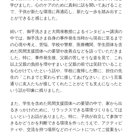
学びました。心のケアのために真剣に話を聞いてあげること
で、子供が新たな環境に再適応し、新たな一歩を踏み出すこ
とができると感じました。
続いて、御手洗さまと大岡准教授によるインタビュー講演の
中では、御手洗さま自身の事件発生当時から現在に至るまで
の心境や考え、苦悩、学校や警察、医療機関、学生団体を含
めた民間支援団体への要望や改善点などを語っていただきま
した。特に、事件発生後、父親の苦しそうな姿を見て、これ
以上父親の負担を増やすまいと父親の前では笑顔でいること
を心がけていたという話や、学校に復帰した際に、担任の先
生の「これまでと変わらずに接してあげなさい」という言葉
通りに友人たちが接してくれたことがとても支えになったと
いう話が印象に残りました。
また、学生を含めた民間支援団体への要望の中で、家から出
るきっかけのために、リラックスできる環境づくりをしてほ
しいというお話がありました。特に、子供が自立して参加で
きるかどうかを判断できる環境を作ったうえで、アクティビ
ティや、交流を持つ場所などのイベントについてご提案をい