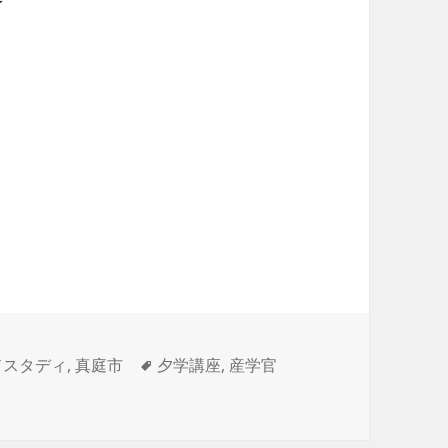
๑)۶
タ
ドスタディ
,
真庭市
夕学講座
,
産学官
グ