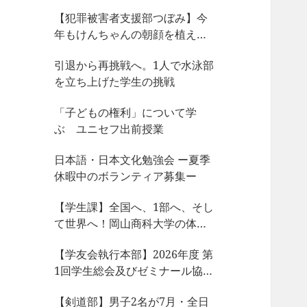
【犯罪被害者支援部つぼみ】今
年もけんちゃんの朝顔を植えま
した
引退から再挑戦へ。1人で水泳部
を立ち上げた学生の挑戦
「子どもの権利」について学
ぶ ユニセフ出前授業
日本語・日本文化勉強会 ー夏季
休暇中のボランティア募集ー
【学生課】全国へ、1部へ、そし
て世界へ！岡山商科大学の体育
会サークルが今、凄まじい大躍
【学友会執行本部】2026年度 第
動！
1回学生総会及びゼミナール協議
会、サークル部長会が開催され
【剣道部】男子2名が7月・全日
ました！