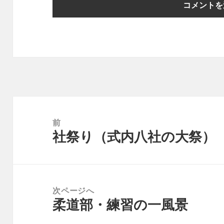
投
稿
前
ナ
社祭り（式内八社の大祭）
前
ビ
の
ゲ
投
ー
稿:
シ
ョ
次ページへ
ン
柔道部・練習の一風景
次
の