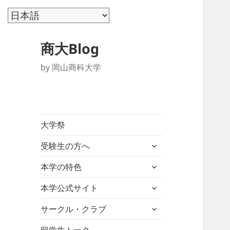
商大Blog
by 岡山商科大学
大学祭
サ
受験生の方へ
ブ
サ
メ
本学の特色
ブ
ニ
サ
メ
本学公式サイト
ュ
ブ
ニ
ー
サ
メ
サークル・クラブ
ュ
を
ブ
ニ
ー
展
メ