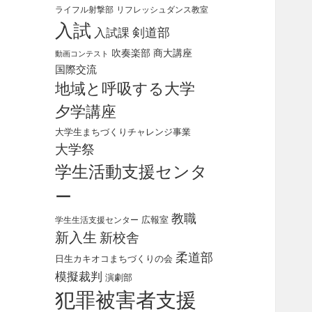
ライフル射撃部
リフレッシュダンス教室
入試
剣道部
入試課
吹奏楽部
商大講座
動画コンテスト
国際交流
地域と呼吸する大学
夕学講座
大学生まちづくりチャレンジ事業
大学祭
学生活動支援センタ
ー
教職
広報室
学生生活支援センター
新入生
新校舎
柔道部
日生カキオコまちづくりの会
模擬裁判
演劇部
犯罪被害者支援