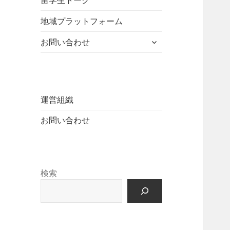
留学生トーク
ュ
を
開
ニ
ー
展
地域プラットフォーム
ュ
を
開
ー
展
サ
お問い合わせ
を
開
ブ
展
メ
開
ニ
ュ
ー
運営組織
を
お問い合わせ
展
開
検索