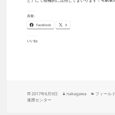
ど）にて積極的に活用してまいります！٩(๑´0`
共有:
Facebook
X
いいね:
投
作
カ
2017年6月9日
nakagawa
フィール
稿
成
テ
連携センター
日:
者
ゴ
リ