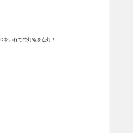
EDをいれて竹灯篭を点灯！