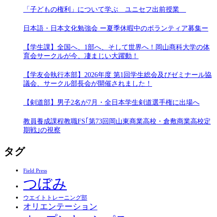
「子どもの権利」について学ぶ ユニセフ出前授業
日本語・日本文化勉強会 ー夏季休暇中のボランティア募集ー
【学生課】全国へ、1部へ、そして世界へ！岡山商科大学の体
育会サークルが今、凄まじい大躍動！
【学友会執行本部】2026年度 第1回学生総会及びゼミナール協
議会、サークル部長会が開催されました！
【剣道部】男子2名が7月・全日本学生剣道選手権に出場へ
教員養成課程教職FS｢第73回岡山東商業高校・倉敷商業高校定
期戦｣の視察
タグ
Field Press
つぼみ
ウエイトトレーニング部
オリエンテーション