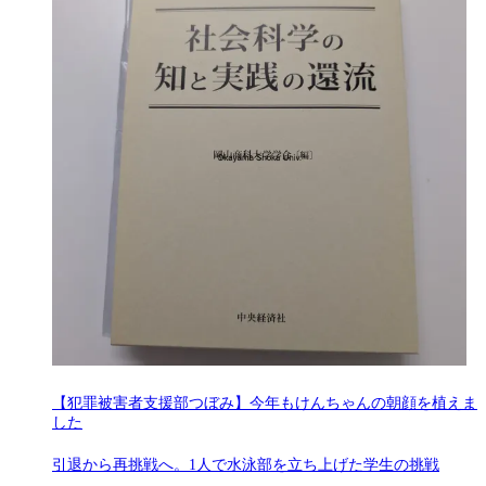
【犯罪被害者支援部つぼみ】今年もけんちゃんの朝顔を植えま
した
引退から再挑戦へ。1人で水泳部を立ち上げた学生の挑戦