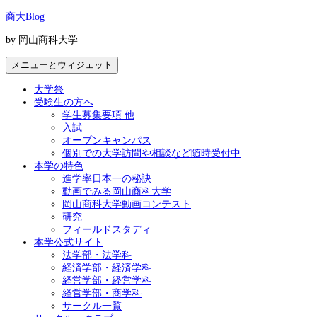
コ
商大Blog
ン
by 岡山商科大学
テ
ン
メニューとウィジェット
ツ
へ
大学祭
ス
受験生の方へ
キ
学生募集要項 他
ッ
入試
プ
オープンキャンパス
個別での大学訪問や相談など随時受付中
本学の特色
進学率日本一の秘訣
動画でみる岡山商科大学
岡山商科大学動画コンテスト
研究
フィールドスタディ
本学公式サイト
法学部・法学科
経済学部・経済学科
経営学部・経営学科
経営学部・商学科
サークル一覧