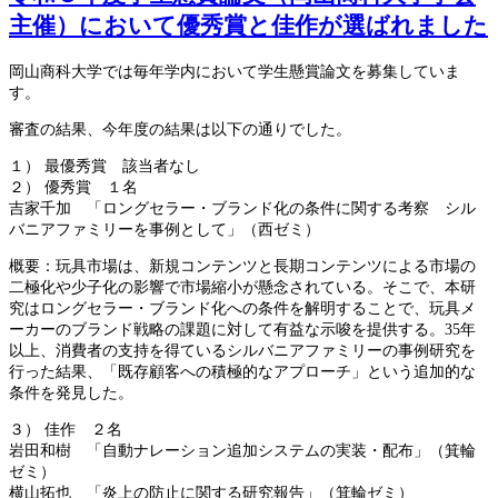
主催）において優秀賞と佳作が選ばれました
岡山商科大学では毎年学内において学生懸賞論文を募集していま
す。
審査の結果、今年度の結果は以下の通りでした。
１） 最優秀賞 該当者なし
２） 優秀賞 １名
吉家千加 「ロングセラー・ブランド化の条件に関する考察 シル
バニアファミリーを事例として」（西ゼミ）
概要：玩具市場は、新規コンテンツと長期コンテンツによる市場の
二極化や少子化の影響で市場縮小が懸念されている。そこで、本研
究はロングセラー・ブランド化への条件を解明することで、玩具メ
ーカーのブランド戦略の課題に対して有益な示唆を提供する。35年
以上、消費者の支持を得ているシルバニアファミリーの事例研究を
行った結果、「既存顧客への積極的なアプローチ」という追加的な
条件を発見した。
３） 佳作 ２名
岩田和樹 「自動ナレーション追加システムの実装・配布」（箕輪
ゼミ）
横山拓也 「炎上の防止に関する研究報告」（箕輪ゼミ）