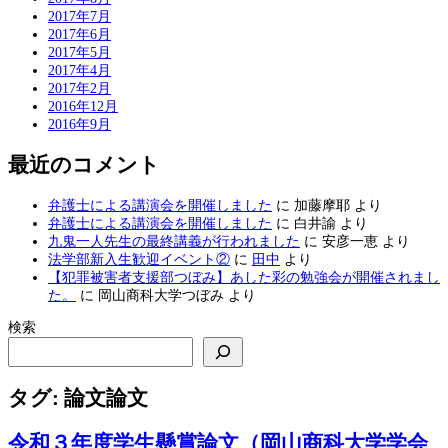
2017年7月
2017年6月
2017年5月
2017年4月
2017年2月
2016年12月
2016年9月
最近のコメント
弁護士による講演会を開催しました
に
加藤摩耶
より
弁護士による講演会を開催しました
に
白井諭
より
九鬼一人先生の最終講義が行われました
に
安彦一恵
より
法学部新入生歓迎イベント②
に
田中
より
【犯罪被害者支援部つぼみ】あした彩の勉強会が開催されまし
た。
に
岡山商科大学つぼみ
より
検索
タグ:
論文論文
令和３年度学生懸賞論文（岡山商科大学学会