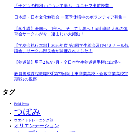
「子どもの権利」について学ぶ ユニセフ出前授業
日本語・日本文化勉強会 ー夏季休暇中のボランティア募集ー
【学生課】全国へ、1部へ、そして世界へ！岡山商科大学の体
育会サークルが今、凄まじい大躍動！
【学友会執行本部】2026年度 第1回学生総会及びゼミナール協
議会、サークル部長会が開催されました！
【剣道部】男子2名が7月・全日本学生剣道選手権に出場へ
教員養成課程教職FS｢第73回岡山東商業高校・倉敷商業高校定
期戦｣の視察
タグ
Field Press
つぼみ
ウエイトトレーニング部
オリエンテーション