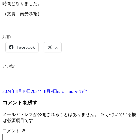
時間となりました。
（文責 南光恭裕）
共有:
Facebook
X
いいね:
投
作
カ
2024年8月10日
2024年8月9日
nakamura
その他
稿
成
テ
コメントを残す
日:
者
ゴ
リ
ー
メールアドレスが公開されることはありません。
※
が付いている欄
は必須項目です
コメント
※