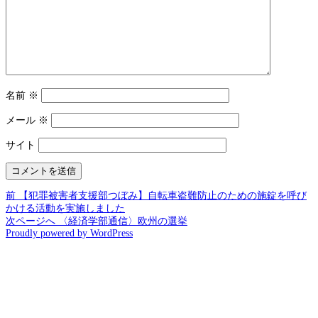
名前
※
メール
※
サイト
前
投
前
【犯罪被害者支援部つぼみ】自転車盗難防止のための施錠を呼び
の
かける活動を実施しました
稿
投
次
次ページへ
〈経済学部通信〉欧州の選挙
Proudly powered by WordPress
稿:
の
ナ
投
ビ
稿:
ゲ
ー