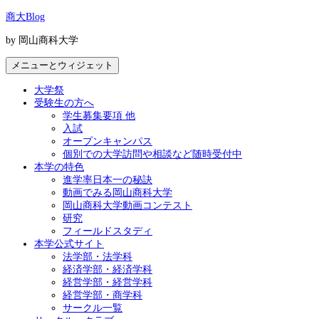
コ
商大Blog
ン
by 岡山商科大学
テ
ン
メニューとウィジェット
ツ
へ
大学祭
ス
受験生の方へ
キ
学生募集要項 他
ッ
入試
プ
オープンキャンパス
個別での大学訪問や相談など随時受付中
本学の特色
進学率日本一の秘訣
動画でみる岡山商科大学
岡山商科大学動画コンテスト
研究
フィールドスタディ
本学公式サイト
法学部・法学科
経済学部・経済学科
経営学部・経営学科
経営学部・商学科
サークル一覧