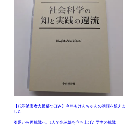
【犯罪被害者支援部つぼみ】今年もけんちゃんの朝顔を植えま
した
引退から再挑戦へ。1人で水泳部を立ち上げた学生の挑戦